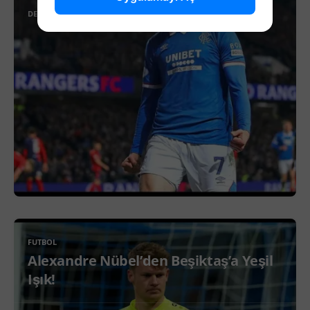
DEVAMINI OKU
FUTBOL
Alexandre Nübel’den Beşiktaş’a Yeşil
Işık!