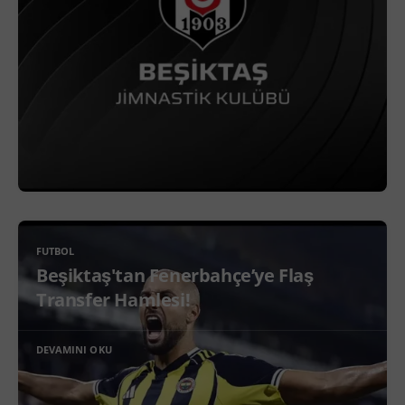
FUTBOL
Beşiktaş'tan Fenerbahçe’ye Flaş
Transfer Hamlesi!
DEVAMINI OKU