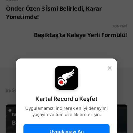
Önder Özen 3 İsmi Belirledi, Karar
Yönetimde!
SONRAKI
Beşiktaş’ta Kaleye Yerli Formülü!
×
BEĞENEBILECEĞIN DIĞER YAZILAR...
Kartal Record'u Keşfet
Uygulamamızı indirerek en iyi deneyimi
yaşayın ve tüm özelliklere erişin.
FUTBOL
Beşiktaş’ta Sağ Kanat İçin Yeni Aday!
Uygulamayı Aç