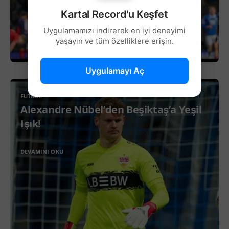
Kartal Record'u Keşfet
Uygulamamızı indirerek en iyi deneyimi
yaşayın ve tüm özelliklere erişin.
Uygulamayı Aç
FUTBOL
Alexandre Nübel’den Beşiktaş’a Yeşil
Işık!
DEVAMINI OKU