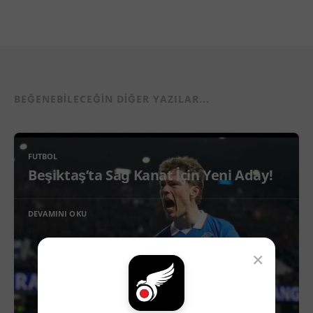
BEĞENEBILECEĞIN DIĞER YAZILAR...
FUTBOL
Beşiktaş’ta Sağ Kanat İçin Yeni Aday!
DEVAMINI OKU
×