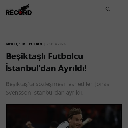
MERT ÇELIK
|
FUTBOL
|
2 OCA 2026
Beşiktaşlı Futbolcu
İstanbul'dan Ayrıldı!
Beşiktaş'ta sözleşmesi feshedilen Jonas
Svensson İstanbul’dan ayrıldı.