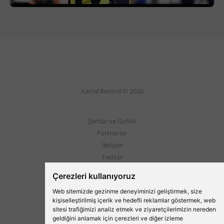
Kartal Record © 2026
Şartlar ve Gizlilik
Partnerler
İletişim
Twitter
Instagram
Çerezleri kullanıyoruz
Web sitemizde gezinme deneyiminizi geliştirmek, size
Beşiktaş'ın Medyası
kişiselleştirilmiş içerik ve hedefli reklamlar göstermek, web
sitesi trafiğimizi analiz etmek ve ziyaretçilerimizin nereden
geldiğini anlamak için çerezleri ve diğer izleme