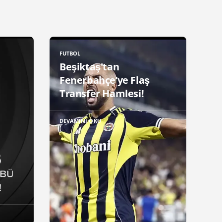
FUTBOL
Beşiktaş'tan
Fenerbahçe’ye Flaş
Transfer Hamlesi!
DEVAMINI OKU
!