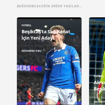
BEĞENEBILECEĞIN DIĞER YAZILAR...
FUTBOL
Beşiktaş’ta Sağ Kanat
İçin Yeni Aday!
DEVAMINI OKU
FUTBOL
Alex
Beşik
DEVAMI