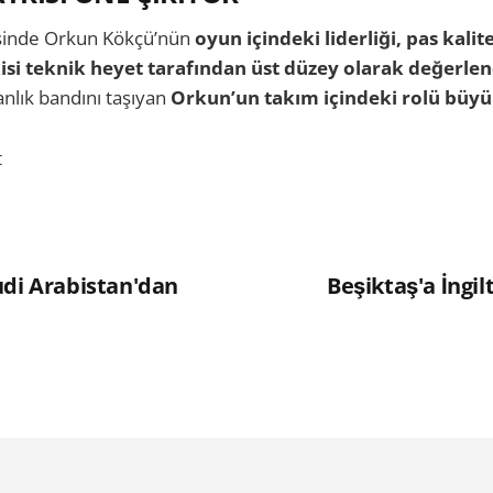
tesinde Orkun Kökçü’nün
oyun içindeki liderliği, pas kalit
si teknik heyet tarafından üst düzey olarak değerlend
anlık bandını taşıyan
Orkun’un takım içindeki rolü büyü
t
udi Arabistan'dan
Beşiktaş'a İngi