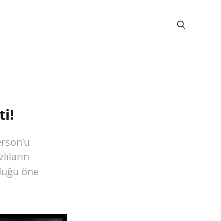
ti!
erson’u
lıların
lduğu öne