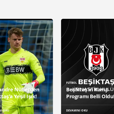
FUTBOL
andre Nübel’den
Beşiktaş'ın Kamp
taş’a Yeşil Işık!
Programı Belli Oldu
NI OKU
DEVAMINI OKU