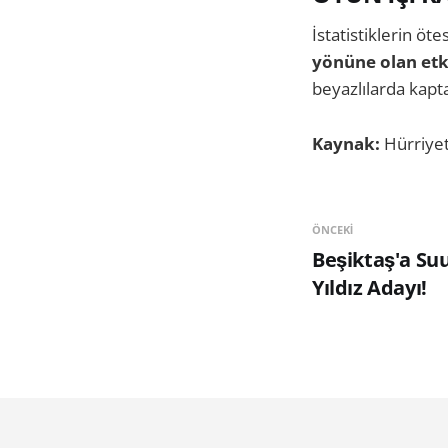
İstatistiklerin ö
yönüne olan etki
beyazlılarda kapt
Kaynak:
Hürriye
ÖNCEKI
Beşiktaş'a Su
Yıldız Adayı!