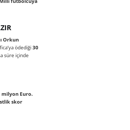
Milli futbolcuya
ZIR
nı Orkun
fica’ya ödediği
30
sa süre içinde
 milyon Euro.
istlik skor