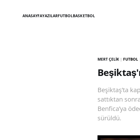
ANASAYFA
YAZILAR
FUTBOL
BASKETBOL
MERT ÇELIK
|
FUTBOL
Beşiktaş'ı
Beşiktaş’ta kap
sattıktan sonra
Benfica’ya öde
sürüldü.