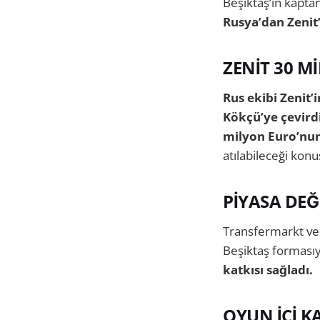
Beşiktaş’ın kaptan
Rusya’dan Zenit’
ZENİT 30 M
Rus ekibi Zenit’
Kökçü’ye çevirdi
milyon Euro’nun
atılabileceği konu
PİYASA DEĞ
Transfermarkt ve
Beşiktaş formasıy
katkısı sağladı.
OYUN İÇİ K