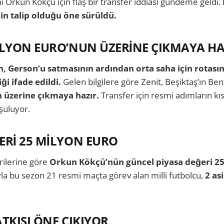
ı Orkun Kökçü için flaş bir transfer iddiası gündeme geldi.
in talip olduğu öne sürüldü.
İLYON EURO’NUN ÜZERİNE ÇIKMAYA HA
in, Gerson’u satmasının ardından orta saha için rotası
ği ifade edildi.
Gelen bilgilere göre Zenit, Beşiktaş’ın Ben
 üzerine çıkmaya hazır.
Transfer için resmi adımların kı
şuluyor.
ERİ 25 MİLYON EURO
rilerine göre
Orkun Kökçü’nün güncel piyasa değeri 25
la bu sezon 21 resmi maçta görev alan milli futbolcu,
2 as
ATKISI ÖNE ÇIKIYOR