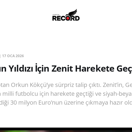
|
17 OCA 2026
n Yıldızı İçin Zenit Harekete Geç
tan Orkun Kökçü’ye sürpriz talip çıktı. Zenit’in, G
 milli futbolcu için harekete geçtiği ve siyah-beyaz
diği 30 milyon Euro’nun üzerine çıkmaya hazır o