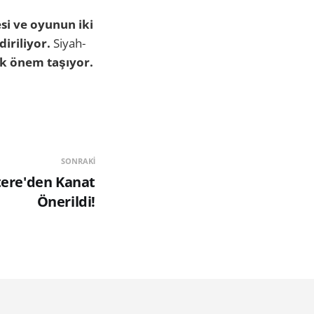
esi ve oyunun iki
iriliyor.
Siyah-
k önem taşıyor.
SONRAKI
ltere'den Kanat
Önerildi!