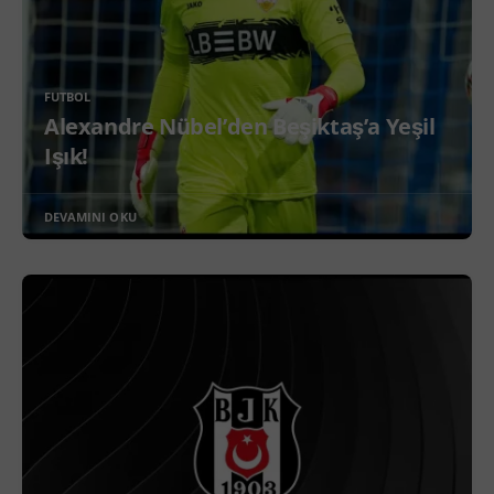
FUTBOL
Alexandre Nübel’den Beşiktaş’a Yeşil
Işık!
DEVAMINI OKU