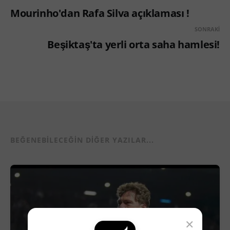
Mourinho'dan Rafa Silva açıklaması !
SONRAKI
Beşiktaş'ta yerli orta saha hamlesi!
BEĞENEBILECEĞIN DIĞER YAZILAR...
×