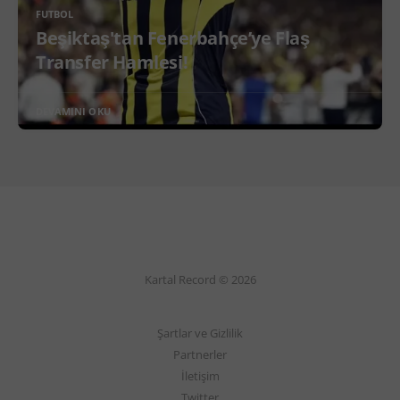
FUTBOL
Beşiktaş'tan Fenerbahçe’ye Flaş
Transfer Hamlesi!
DEVAMINI OKU
Kartal Record © 2026
Şartlar ve Gizlilik
Partnerler
İletişim
Twitter