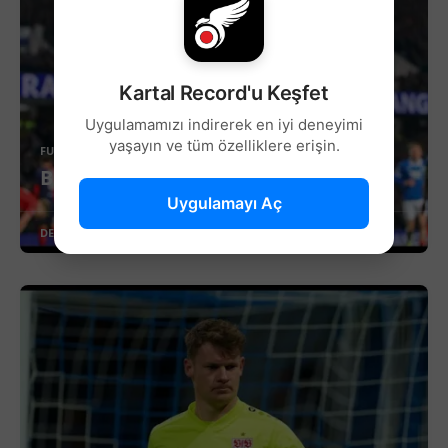
Kartal Record'u Keşfet
Uygulamamızı indirerek en iyi deneyimi
yaşayın ve tüm özelliklere erişin.
FUTBOL
Beşiktaş’ta Sağ Kanat İçin Yeni Aday!
Uygulamayı Aç
DEVAMINI OKU