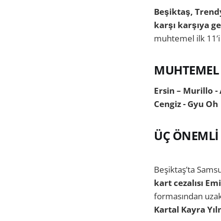
Beşiktaş, Trend
karşı karşıya ge
muhtemel ilk 11’i 
MUHTEMEL 
Ersin – Murillo -
Cengiz - Gyu Oh
ÜÇ ÖNEMLİ 
Beşiktaş’ta Samsu
kart cezalısı E
formasından uzak
Kartal Kayra Yı