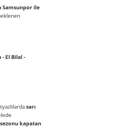
a Samsunpor ile
 beklenen
 El Bilal -
eyazlılarda
sarı
lede
 sezonu kapatan