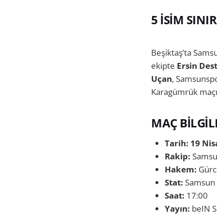
5 İSİM SINI
Beşiktaş’ta Samsu
ekipte
Ersin Des
Uçan
, Samsunspo
Karagümrük maçı
MAÇ BİLGİL
Tarih: 19 Ni
Rakip:
Samsu
Hakem:
Gürc
Stat:
Samsun
Saat:
17:00
Yayın:
beIN S