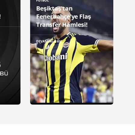
FUTBOL
Beşiktaş'tan
!
Fenerbahçe’ye Flaş
Transfer Hamlesi!
DEVAMINI OKU