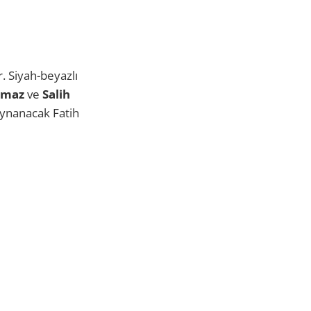
. Siyah-beyazlı
lmaz
ve
Salih
oynanacak Fatih