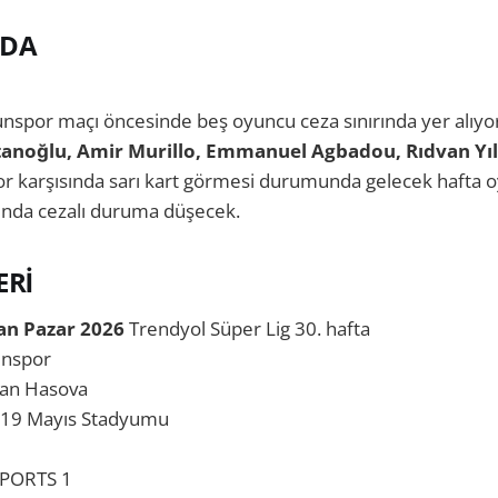
RDA
nspor maçı öncesinde beş oyuncu ceza sınırında yer alıyor
tanoğlu, Amir Murillo, Emmanuel Agbadou, Rıdvan Yı
r karşısında sarı kart görmesi durumunda gelecek hafta 
nda cezalı duruma düşecek.
ERİ
san Pazar 2026
Trendyol Süper Lig 30. hafta
nspor
an Hasova
19 Mayıs Stadyumu
PORTS 1