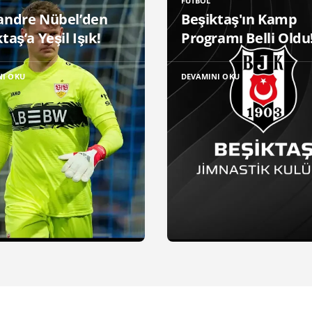
FUTBOL
andre Nübel’den
Beşiktaş'ın Kamp
taş’a Yeşil Işık!
Programı Belli Oldu
NI OKU
DEVAMINI OKU