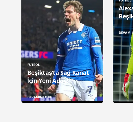
FUTBOL
Alex
Beşik
DEVAMI
FUTBOL
Beşiktaş’ta Sağ Kanat
İçin Yeni Aday!
DEVAMINI OKU