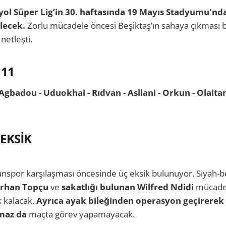
yol Süper Lig’in 30. haftasında 19 Mayıs Stadyumu'nd
lecek.
Zorlu mücadele öncesi Beşiktaş’ın sahaya çıkması
netleşti.
11
 Agbadou - Uduokhai - Rıdvan - Asllani - Orkun - Olaitan -
EKSİK
nspor karşılaşması öncesinde üç eksik bulunuyor. Siyah-b
mirhan Topçu
ve
sakatlığı bulunan Wilfred Ndidi
mücade
 kalacak.
Ayrıca ayak bileğinden operasyon geçirerek
lmaz da
maçta görev yapamayacak.