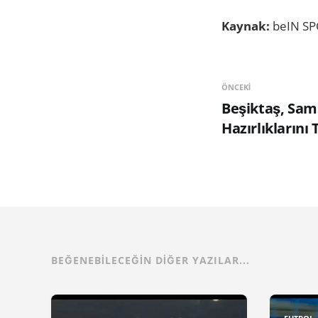
Kaynak:
beIN S
ÖNCEKI
Beşiktaş, Sam
Hazırlıklarını
BEĞENEBILECEĞIN DIĞER YAZILAR...