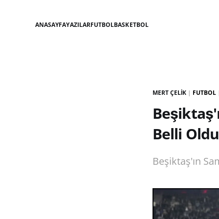
ANASAYFA
YAZILAR
FUTBOL
BASKETBOL
MERT ÇELIK
|
FUTBOL
Beşiktaş'
Belli Oldu
Beşiktaş'ın Sa