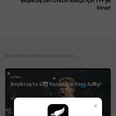
Beşiktaş’tan Orkun Kökçü için TFF’ye
itiraz!
BEĞENEBILECEĞIN DIĞER YAZILAR...
FUTBOL
Beşiktaş’ta Sağ Kanat İçin Yeni Aday!
DEVAMINI OKU
×