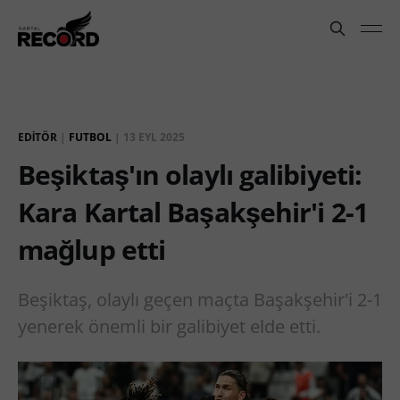
EDITÖR
|
FUTBOL
|
13 EYL 2025
Beşiktaş'ın olaylı galibiyeti:
Kara Kartal Başakşehir'i 2-1
mağlup etti
Beşiktaş, olaylı geçen maçta Başakşehir'i 2-1
yenerek önemli bir galibiyet elde etti.