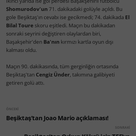
İkinci yarıda ise gol perdesi Başakşehirli futbolcu
Shomurodov'un
71. dakikadaki golüyle açıldı. Bu
gole Beşiktaş'ın cevabı ise gecikmedi; 74. dakikada
El
Bilal Toure
skoru eşitledi. Maçın bu dakikadan
sonraki seyrini değiştiren olaylardan biri,
Başakşehir'den
Ba'nın
kırmızı kartla oyun dışı
kalması oldu.
Maçın 90. dakikasında, tüm gerginliğin ortasında
Beşiktaş'tan
Cengiz Ünder
, takımına galibiyeti
getiren golü attı.
ÖNCEKI
Beşiktaş’tan Joao Mario açıklaması!
SONRAKI