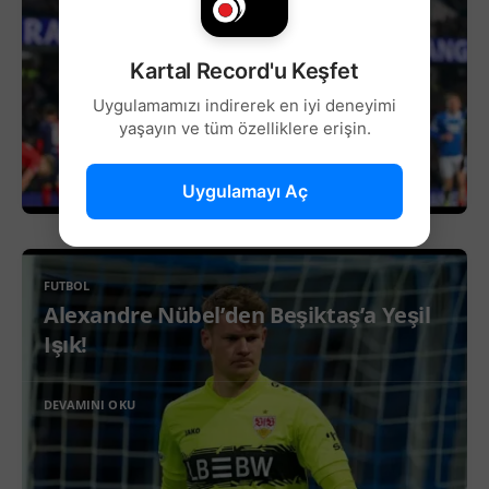
Kartal Record'u Keşfet
Uygulamamızı indirerek en iyi deneyimi
yaşayın ve tüm özelliklere erişin.
Uygulamayı Aç
FUTBOL
Alexandre Nübel’den Beşiktaş’a Yeşil
Işık!
DEVAMINI OKU