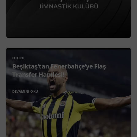
FUTBOL
Beşiktaş'tan Fenerbahçe’ye Flaş
Transfer Hamlesi!
DEVAMINI OKU