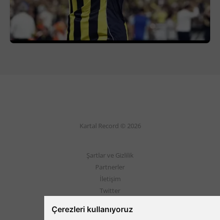
Kartal Record © 2026
Şartlar ve Gizlilik
Partnerler
İletişim
Twitter
Instagram
Çerezleri kullanıyoruz