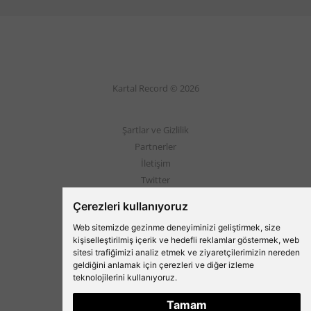
Kartal Record © 2026
Şartlar ve Gizlilik
Partnerler
İletişim
Twitter
Instagram
Çerezleri kullanıyoruz
Web sitemizde gezinme deneyiminizi geliştirmek, size
Beşiktaş'ın Medyası
kişiselleştirilmiş içerik ve hedefli reklamlar göstermek, web
sitesi trafiğimizi analiz etmek ve ziyaretçilerimizin nereden
geldiğini anlamak için çerezleri ve diğer izleme
teknolojilerini kullanıyoruz.
Tamam