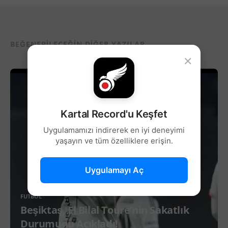
BEĞENEBILECEĞIN DIĞER YAZILAR...
×
Kartal Record'u Keşfet
Uygulamamızı indirerek en iyi deneyimi
yaşayın ve tüm özelliklere erişin.
Uygulamayı Aç
FUTBOL
Beşiktaş, El Bilal Toure’nin Sakatlık
Durumunu Açıkladı!