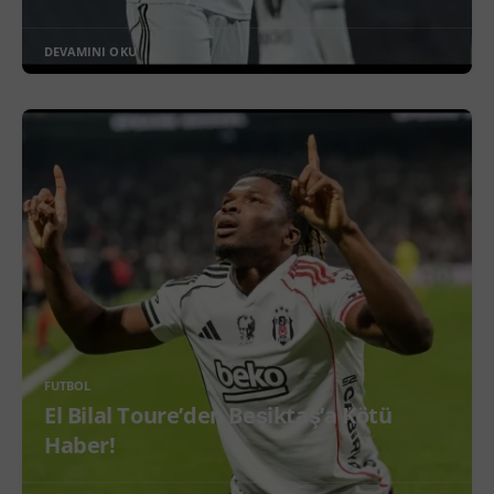
DEVAMINI OKU
FUTBOL
El Bilal Toure’den Beşiktaş’a Kötü
Haber!