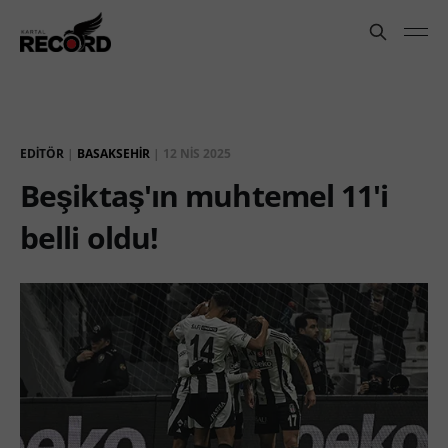
EDITÖR
|
BASAKSEHIR
|
12 NIS 2025
Beşiktaş'ın muhtemel 11'i
belli oldu!