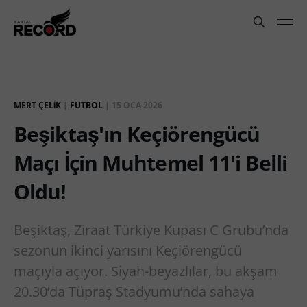
MERT ÇELIK
|
FUTBOL
|
15 OCA 2026
Beşiktaş'ın Keçiörengücü
Maçı İçin Muhtemel 11'i Belli
Oldu!
Beşiktaş, Ziraat Türkiye Kupası C Grubu’nda
sezonun ikinci yarısını Keçiörengücü
maçıyla açıyor. Siyah-beyazlılar, bu akşam
20.30’da Tüpraş Stadyumu’nda sahaya