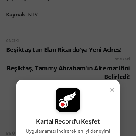
Kaynak:
NTV
ÖNCEKI
Beşiktaş'tan Elan Ricardo'ya Yeni Adres!
SONRAKI
Beşiktaş, Tammy Abraham'ın Alternatifini
Belirledi!
×
Kartal Record'u Keşfet
Uygulamamızı indirerek en iyi deneyimi
BEĞENEBILECEĞIN DIĞER YAZILAR...