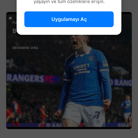
yaşayın ve tüm özelliklere erişin.
Uygulamayı Aç
FUTBOL
Beşiktaş’ta Sağ Kanat İçin Yeni Aday!
DEVAMINI OKU