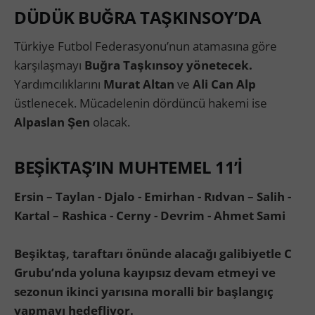
DÜDÜK BUĞRA TAŞKINSOY’DA
Türkiye Futbol Federasyonu’nun atamasına göre
karşılaşmayı
Buğra Taşkınsoy yönetecek.
Yardımcılıklarını
Murat Altan
ve
Ali Can Alp
üstlenecek. Mücadelenin dördüncü hakemi ise
Alpaslan Şen
olacak.
BEŞİKTAŞ’IN MUHTEMEL 11’İ
Ersin – Taylan - Djalo - Emirhan - Rıdvan – Salih -
Kartal – Rashica - Cerny - Devrim - Ahmet Sami
Beşiktaş, taraftarı önünde alacağı galibiyetle C
Grubu’nda yoluna kayıpsız devam etmeyi ve
sezonun ikinci yarısına moralli bir başlangıç
yapmayı hedefliyor.