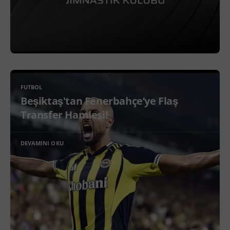
FUTBOL
Beşiktaş'tan Fenerbahçe’ye Flaş
Transfer Hamlesi!
DEVAMINI OKU