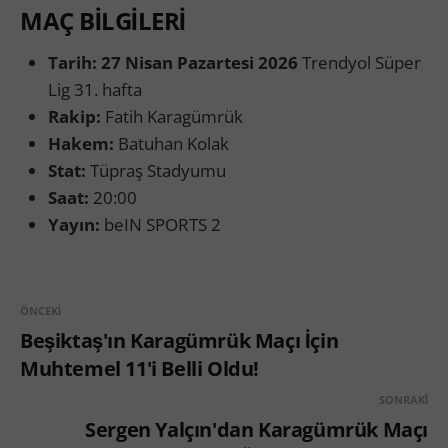
MAÇ BİLGİLERİ
Tarih: 27 Nisan Pazartesi 2026
Trendyol Süper
Lig 31. hafta
Rakip:
Fatih Karagümrük
Hakem:
Batuhan Kolak
Stat:
Tüpraş Stadyumu
Saat:
20:00
Yayın:
beIN SPORTS 2
ÖNCEKI
Beşiktaş'ın Karagümrük Maçı İçin
Muhtemel 11'i Belli Oldu!
SONRAKI
Sergen Yalçın'dan Karagümrük Maçı