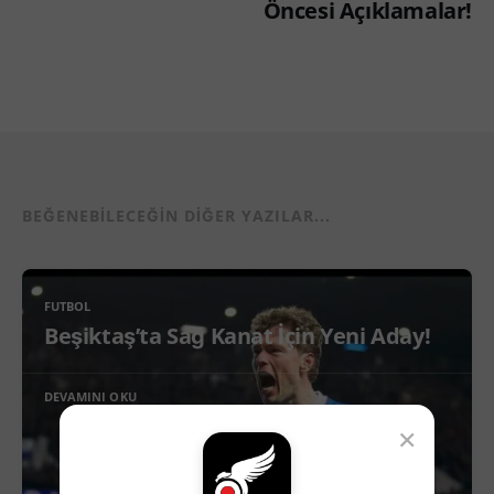
Öncesi Açıklamalar!
BEĞENEBILECEĞIN DIĞER YAZILAR...
FUTBOL
Beşiktaş’ta Sağ Kanat İçin Yeni Aday!
DEVAMINI OKU
×