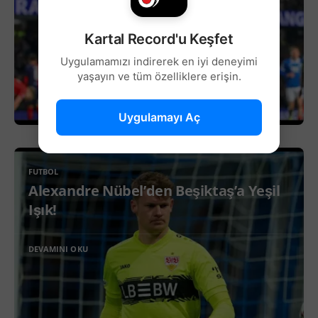
Kartal Record'u Keşfet
Uygulamamızı indirerek en iyi deneyimi
yaşayın ve tüm özelliklere erişin.
Uygulamayı Aç
FUTBOL
Alexandre Nübel’den Beşiktaş’a Yeşil
Işık!
DEVAMINI OKU