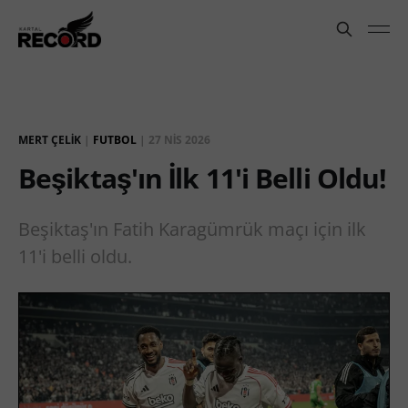
MERT ÇELIK
|
FUTBOL
|
27 NIS 2026
Beşiktaş'ın İlk 11'i Belli Oldu!
Beşiktaş'ın Fatih Karagümrük maçı için ilk
11'i belli oldu.