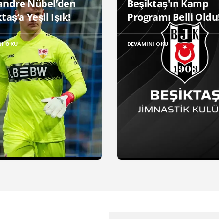
andre Nübel’den
Beşiktaş'ın Kamp
taş’a Yeşil Işık!
Programı Belli Oldu
NI OKU
DEVAMINI OKU