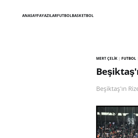
ANASAYFA
YAZILAR
FUTBOL
BASKETBOL
MERT ÇELIK
|
FUTBOL
Beşiktaş'ı
Beşiktaş'ın Rize