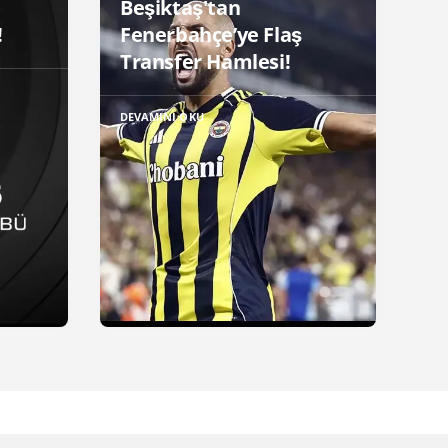
Beşiktaş'tan
!
Fenerbahçe’ye Flaş
Transfer Hamlesi!
DEVAMINI OKU