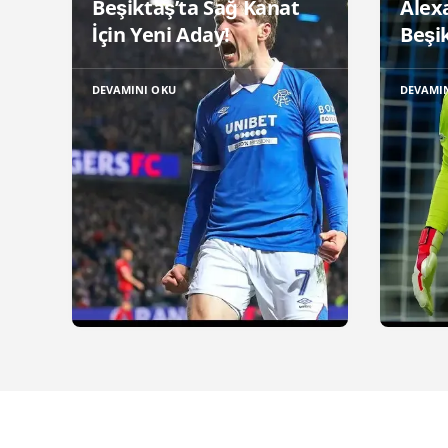
Beşiktaş’ta Sağ Kanat
Alex
İçin Yeni Aday!
Beşik
DEVAMINI OKU
DEVAMI