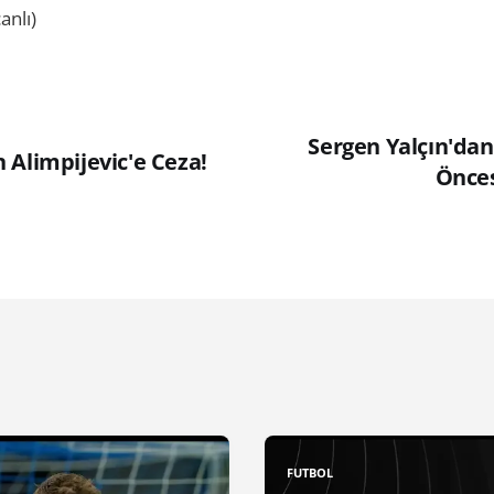
anlı)
Sergen Yalçın'dan
 Alimpijevic'e Ceza!
Önces
FUTBOL