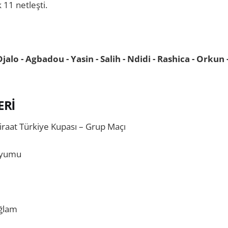
 11 netleşti.
 Djalo - Agbadou - Yasin - Salih - Ndidi - Rashica - Orkun 
ERİ
iraat Türkiye Kupası – Grup Maçı
dyumu
ğlam