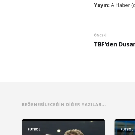
Yayın:
A Haber (c
ÖNCEKI
TBF'den Dusan
BEĞENEBILECEĞIN DIĞER YAZILAR...
FUTBOL
FUTBOL