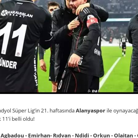
dyol Süper Lig’in 21. haftasında
Alanyaspor
ile oynayaca
 11’i belli oldu!
 Agbadou - Emirhan- Rıdvan - Ndidi - Orkun - Olaitan - 