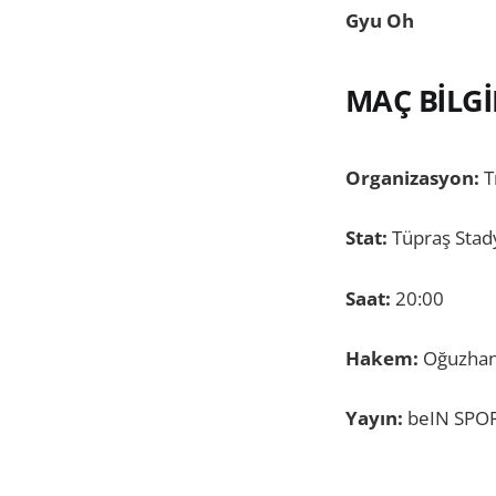
Gyu Oh
MAÇ BİLGİ
Organizasyon:
T
Stat:
Tüpraş Sta
Saat:
20:00
Hakem:
Oğuzhan
Yayın:
beIN SPORT