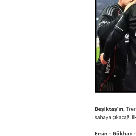
Beşiktaş’ın,
Tren
sahaya çıkacağı ilk
Ersin – Gökhan -