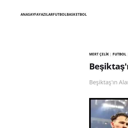
ANASAYFA
YAZILAR
FUTBOL
BASKETBOL
MERT ÇELIK
|
FUTBOL
Beşiktaş'ı
Beşiktaş'ın Ala