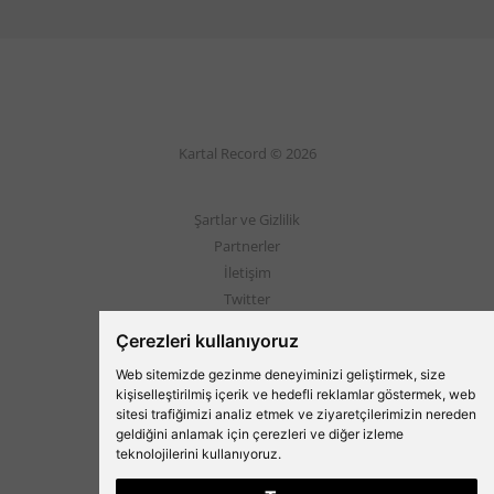
Kartal Record © 2026
Şartlar ve Gizlilik
Partnerler
İletişim
Twitter
Instagram
Çerezleri kullanıyoruz
Web sitemizde gezinme deneyiminizi geliştirmek, size
Beşiktaş'ın Medyası
kişiselleştirilmiş içerik ve hedefli reklamlar göstermek, web
sitesi trafiğimizi analiz etmek ve ziyaretçilerimizin nereden
geldiğini anlamak için çerezleri ve diğer izleme
teknolojilerini kullanıyoruz.