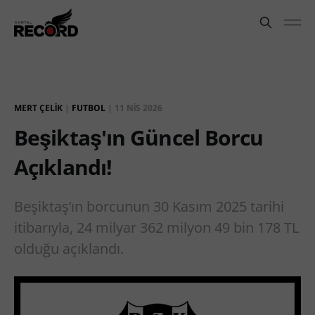
MERT ÇELIK
|
FUTBOL
|
11 NIS 2026
Beşiktaş'ın Güncel Borcu
Açıklandı!
Beşiktaş’ın borcunun 30 Kasım 2025 tarihi
itibarıyla, 24 milyar 362 milyon 49 bin 178 TL
olduğu açıklandı.