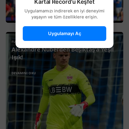
Kartal Record'u Keşfet
Uygulamamızı indirerek en iyi deneyimi
yaşayın ve tüm özelliklere erişin.
Uygulamayı Aç
FUTBOL
Alexandre Nübel’den Beşiktaş’a Yeşil
Işık!
DEVAMINI OKU