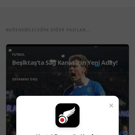
BEĞENEBILECEĞIN DIĞER YAZILAR...
FUTBOL
Beşiktaş’ta Sağ Kanat İçin Yeni Aday!
DEVAMINI OKU
×