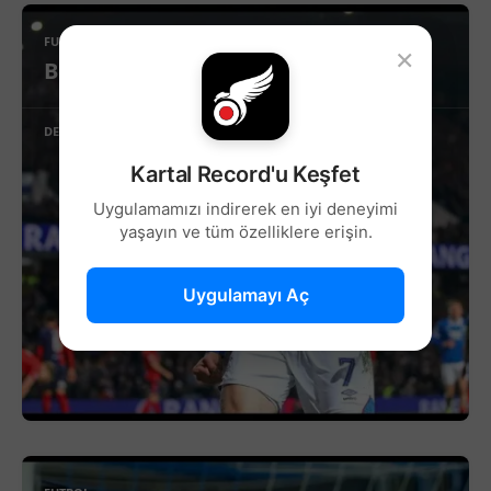
FUTBOL
×
Beşiktaş’ta Sağ Kanat İçin Yeni Aday!
DEVAMINI OKU
Kartal Record'u Keşfet
Uygulamamızı indirerek en iyi deneyimi
yaşayın ve tüm özelliklere erişin.
Uygulamayı Aç