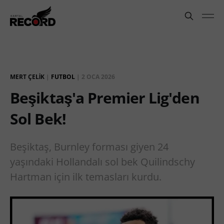
MERT ÇELIK
|
FUTBOL
|
2 OCA 2026
Beşiktaş'a Premier Lig'den
Sol Bek!
Beşiktaş, Burnley forması giyen 24
yaşındaki Hollandalı sol bek Quilindschy
Hartman için ilk temasları kurdu.