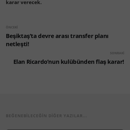
karar verecek.
ÖNCEKI
Beşiktaş’ta devre arası transfer planı
netleşti!
SONRAKI
Elan Ricardo’nun kulübünden flaş karar!
BEĞENEBILECEĞIN DIĞER YAZILAR...