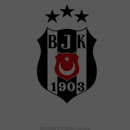
Beşiktaş Jimnastik Kulübü