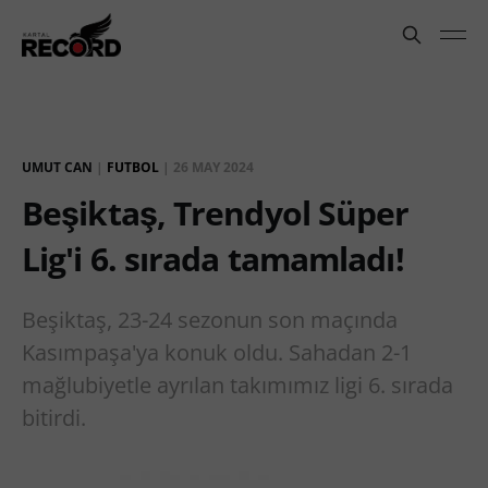
UMUT CAN
|
FUTBOL
|
26 MAY 2024
Beşiktaş, Trendyol Süper
Lig'i 6. sırada tamamladı!
Beşiktaş, 23-24 sezonun son maçında
Kasımpaşa'ya konuk oldu. Sahadan 2-1
mağlubiyetle ayrılan takımımız ligi 6. sırada
bitirdi.