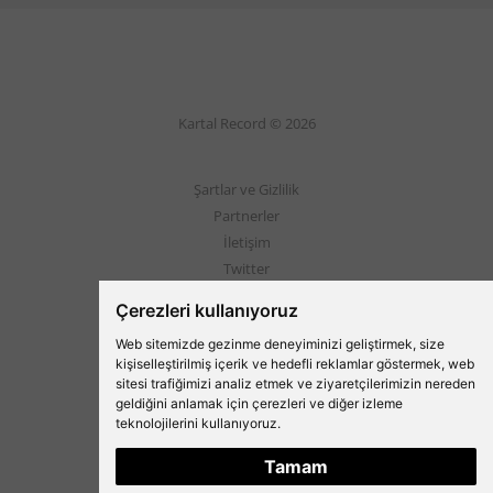
Kartal Record © 2026
Şartlar ve Gizlilik
Partnerler
İletişim
Twitter
Instagram
Çerezleri kullanıyoruz
Web sitemizde gezinme deneyiminizi geliştirmek, size
Beşiktaş'ın Medyası
kişiselleştirilmiş içerik ve hedefli reklamlar göstermek, web
sitesi trafiğimizi analiz etmek ve ziyaretçilerimizin nereden
geldiğini anlamak için çerezleri ve diğer izleme
teknolojilerini kullanıyoruz.
Tamam