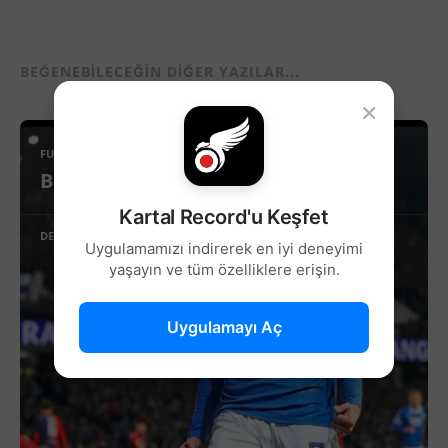
BEĞENEBILECEĞIN DIĞER YAZILAR...
×
FUTBOL
Beşiktaş’ta Sağ Kanat İçin Yeni Aday!
Kartal Record'u Keşfet
DEVAMINI OKU
Uygulamamızı indirerek en iyi deneyimi
yaşayın ve tüm özelliklere erişin.
Uygulamayı Aç