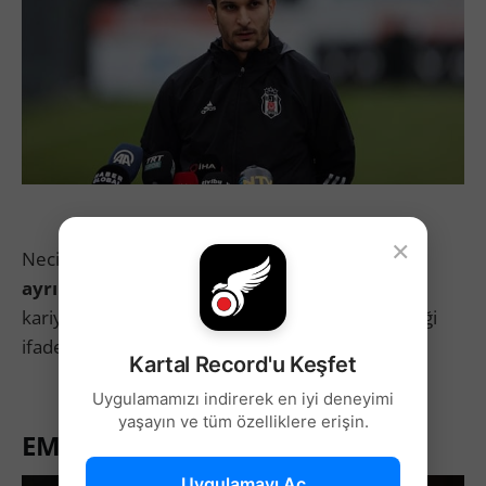
×
Necip Uysal’ın devre arasında
Beşiktaş’tan
ayrılması beklenmiyor.
Tecrübeli oyuncunun
kariyeriyle ilgili kararını ilerleyen süreçte vereceği
ifade ediliyor.
Kartal Record'u Keşfet
Uygulamamızı indirerek en iyi deneyimi
yaşayın ve tüm özelliklere erişin.
EMRE CAN İHTİMALİ DÜŞÜK
Uygulamayı Aç