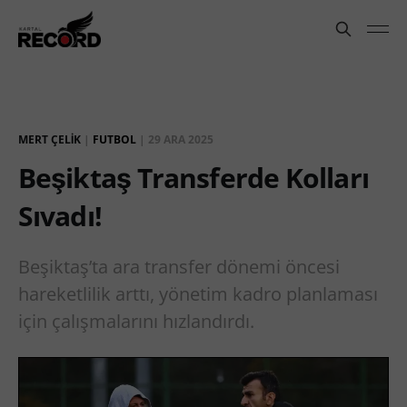
MERT ÇELIK
|
FUTBOL
|
29 ARA 2025
Beşiktaş Transferde Kolları
Sıvadı!
Beşiktaş’ta ara transfer dönemi öncesi
hareketlilik arttı, yönetim kadro planlaması
için çalışmalarını hızlandırdı.