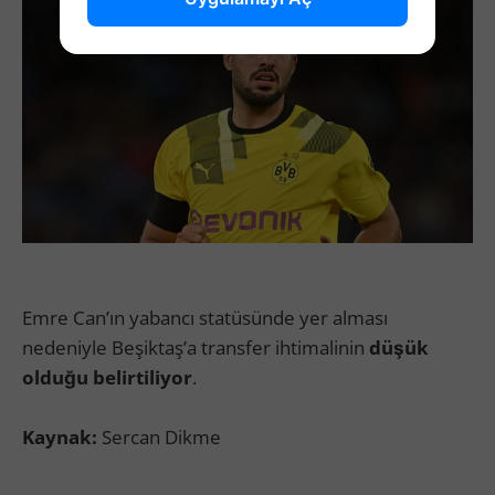
Emre Can’ın yabancı statüsünde yer alması
nedeniyle Beşiktaş’a transfer ihtimalinin
düşük
olduğu belirtiliyor
.
Kaynak:
Sercan Dikme