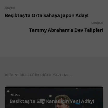
ÖNCEKI
Beşiktaş’ta Orta Sahaya Japon Aday!
SONRAKI
Tammy Abraham’a Dev Talipler!
BEĞENEBILECEĞIN DIĞER YAZILAR...
FUTBOL
Beşiktaş’ta Sağ Kanat İçin Yeni Aday!