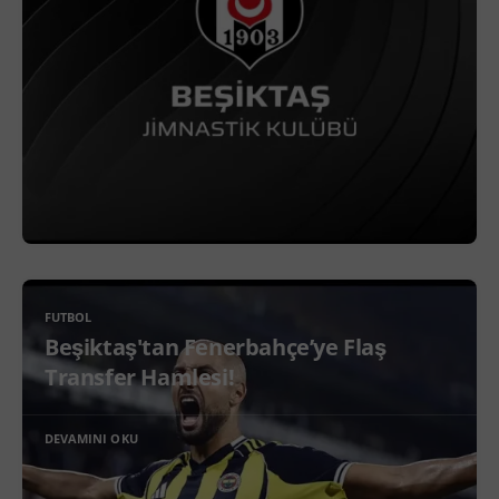
FUTBOL
Beşiktaş'tan Fenerbahçe’ye Flaş
Transfer Hamlesi!
DEVAMINI OKU