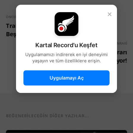
×
ÖNCEKI
Trabzonspor’dan Ernest Muci İçin
Beşiktaş’a Yeni Teklif!
SONRAKI
Kartal Record'u Keşfet
Beşiktaş’ta Zuriko Davitashvili Israrı
Uygulamamızı indirerek en iyi deneyimi
Sürüyor!
yaşayın ve tüm özelliklere erişin.
Uygulamayı Aç
BEĞENEBILECEĞIN DIĞER YAZILAR...