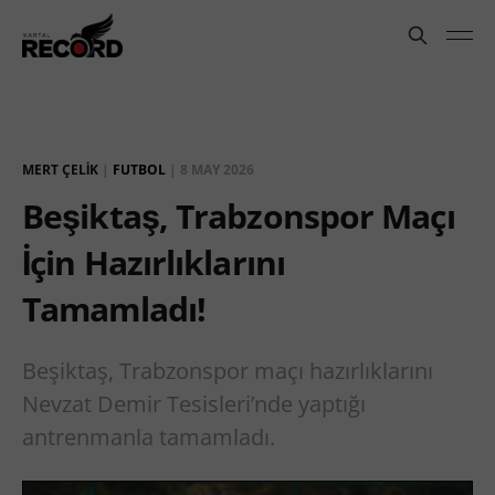
MERT ÇELIK
|
FUTBOL
|
8 MAY 2026
Beşiktaş, Trabzonspor Maçı
İçin Hazırlıklarını
Tamamladı!
Beşiktaş, Trabzonspor maçı hazırlıklarını
Nevzat Demir Tesisleri’nde yaptığı
antrenmanla tamamladı.