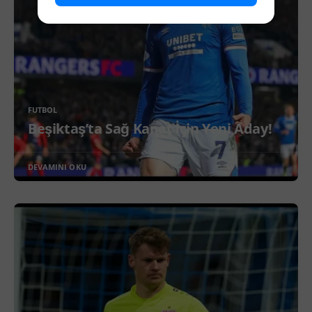
FUTBOL
Beşiktaş’ta Sağ Kanat İçin Yeni Aday!
DEVAMINI OKU