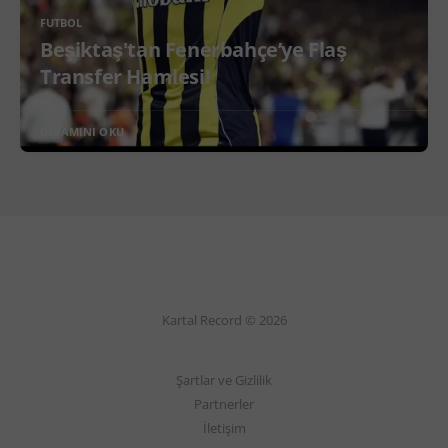
FUTBOL
Beşiktaş'tan Fenerbahçe’ye Flaş
Transfer Hamlesi!
DEVAMINI OKU
Kartal Record © 2026
Şartlar ve Gizlilik
Partnerler
İletişim