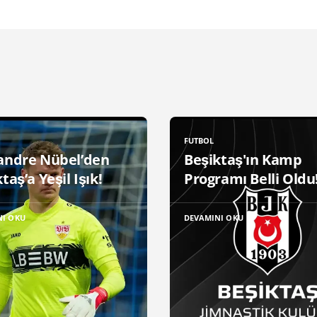
FUTBOL
andre Nübel’den
Beşiktaş'ın Kamp
taş’a Yeşil Işık!
Programı Belli Oldu
NI OKU
DEVAMINI OKU