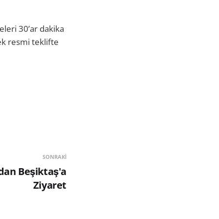
eleri 30’ar dakika
ek resmi teklifte
SONRAKI
an Beşiktaş'a
Ziyaret