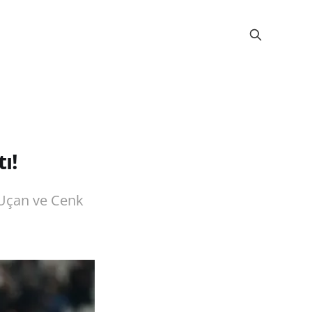
ı!
h Uçan ve Cenk