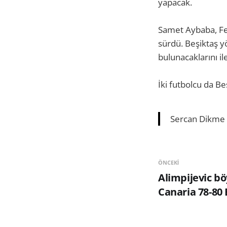
yapacak.
Samet Aybaba, Fey
sürdü. Beşiktaş yö
bulunacaklarını ile
İki futbolcu da B
Sercan Dikme
ÖNCEKI
Alimpijevic bö
Canaria 78-80