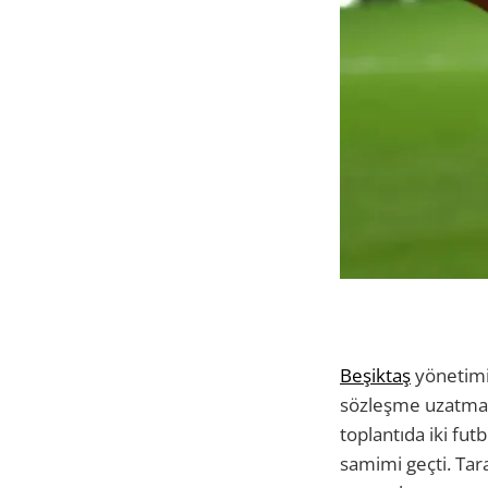
Beşiktaş
yönetimi
sözleşme uzatmay
toplantıda iki fut
samimi geçti. Tar