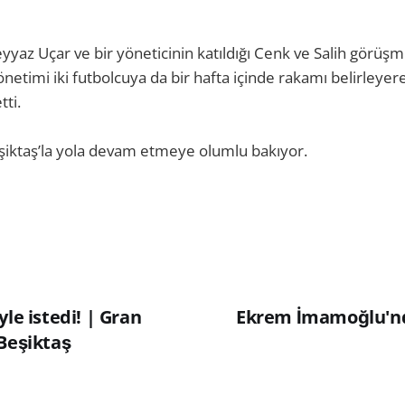
yaz Uçar ve bir yöneticinin katıldığı Cenk ve Salih görüşm
netimi iki futbolcuya da bir hafta içinde rakamı belirleyer
tti.
eşiktaş’la yola devam etmeye olumlu bakıyor.
yle istedi! | Gran
Ekrem İmamoğlu'nd
 Beşiktaş