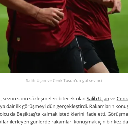
Salih Uçan ve Cenk Tosun'un gol sevinci
, sezon sonu sözleşmeleri bitecek olan
Salih Uçan
ve
Cenk
a dair ilk görüşmeyi dün gerçekleştirdi. Rakamların konu
bolcu da Beşiktaş’ta kalmak istediklerini ifade etti. Görüşm
aflar ilerleyen günlerde rakamları konuşmak için bir kez 