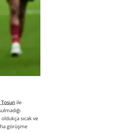
 Tosun
ile
şulmadığı
e oldukça sıcak ve
daha görüşme