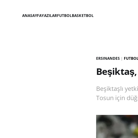
ANASAYFA
YAZILAR
FUTBOL
BASKETBOL
ERSINANDES
|
FUTBO
Beşiktaş,
Beşiktaşlı yetk
Tosun için düğ