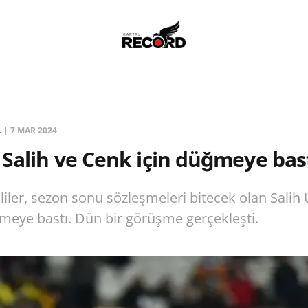
L
|
7 MAR 2024
 Salih ve Cenk için düğmeye bast
ililer, sezon sonu sözleşmeleri bitecek olan Sali
meye bastı. Dün bir görüşme gerçekleşti.