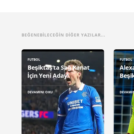
BEĞENEBILECEĞIN DIĞER YAZILAR...
FUTBOL
FUTBOL
Beşiktaş’ta Sağ Kanat
Alex
İçin Yeni Aday!
Beşik
DEVAMINI OKU
DEVAMI