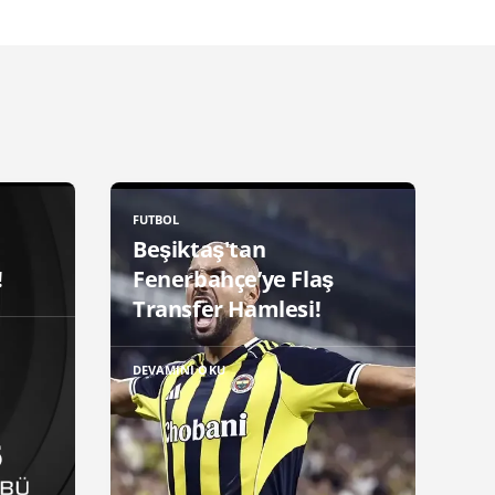
FUTBOL
Beşiktaş'tan
!
Fenerbahçe’ye Flaş
Transfer Hamlesi!
DEVAMINI OKU