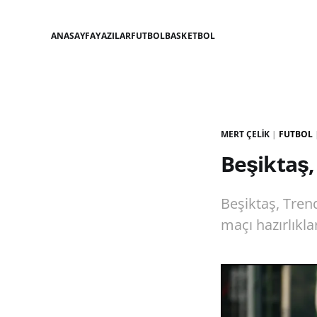
ANASAYFA
YAZILAR
FUTBOL
BASKETBOL
MERT ÇELIK
|
FUTBOL
Beşiktaş, 
Beşiktaş, Tren
maçı hazırlıkla