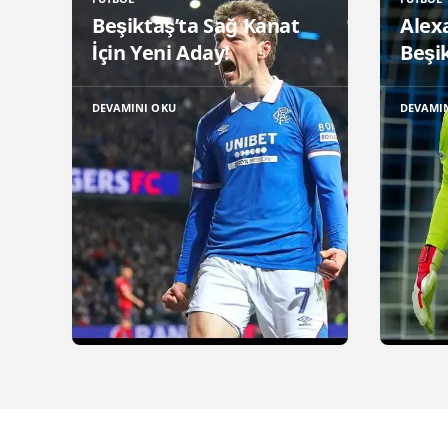
Beşiktaş’ta Sağ Kanat
Alex
İçin Yeni Aday!
Beşik
DEVAMINI OKU
DEVAMI