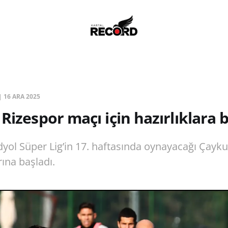
|
16 ARA 2025
Rizespor maçı için hazırlıklara b
dyol Süper Lig’in 17. haftasında oynayacağı Çayku
rına başladı.