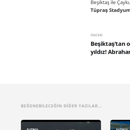
Beşiktaş ile Çayk
Tüpraş Stadyum
ÖNCEKI
Beşiktaş’tan o
yıldız! Abraha
BEĞENEBILECEĞIN DIĞER YAZILAR...
FUTBOL
FUTBOL