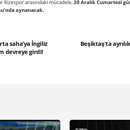
ur Rizespor arasındaki mücadele,
20 Aralık Cumartesi gü
u’nda oynanacak.
rta saha’ya İngiliz
Beşiktaş'ta ayrıl
m devreye girdi!
FUTBOL