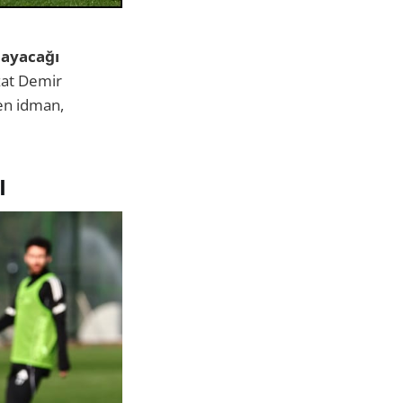
nayacağı
zat Demir
len idman,
I