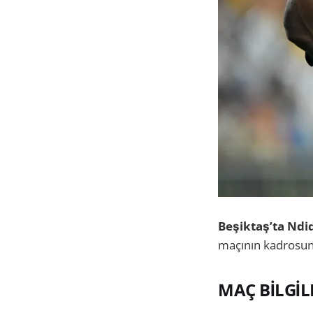
Beşiktaş’ta Ndidi
maçının kadrosu
MAÇ BİLGİL