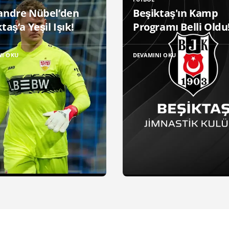
andre Nübel’den
Beşiktaş'ın Kamp
taş’a Yeşil Işık!
Programı Belli Oldu
NI OKU
DEVAMINI OKU