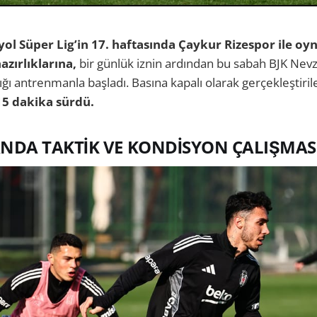
ol Süper Lig’in 17. haftasında Çaykur Rizespor ile oy
zırlıklarına,
bir günlük iznin ardından bu sabah BJK Nev
ığı antrenmanla başladı. Basına kapalı olarak gerçekleştiri
15 dakika sürdü.
DA TAKTİK VE KONDİSYON ÇALIŞMAS