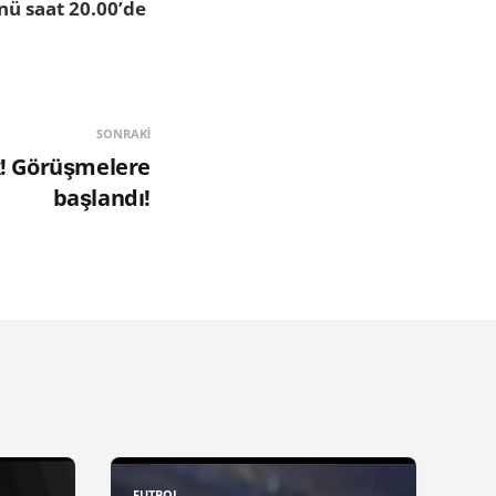
nü saat 20.00’de
SONRAKI
ık! Görüşmelere
başlandı!
FUTBOL