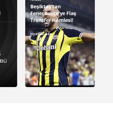
Beşiktaş'tan
!
Fenerbahçe’ye Flaş
Transfer Hamlesi!
DEVAMINI OKU