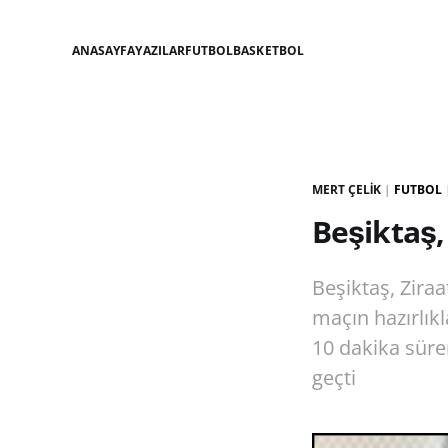
ANASAYFA
YAZILAR
FUTBOL
BASKETBOL
MERT ÇELIK
|
FUTBOL
Beşiktaş, 
Beşiktaş, Zira
maçın hazırlıkl
10 dakika süre
geçti