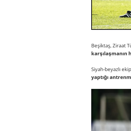
Beşiktaş, Ziraat
karşılaşmanın ha
Siyah-beyazlı ekip
yaptığı antrenma