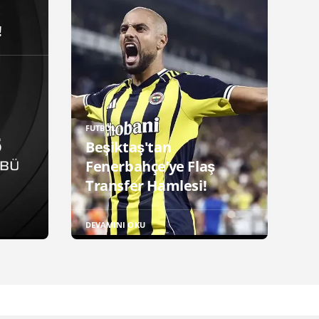
!
FUTBOL
Beşiktaş'tan
Fenerbahçe’ye Flaş
Transfer Hamlesi!
DEVAMINI OKU