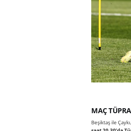
MAÇ TÜPR
Beşiktaş ile Çay
saat 20.30’da 