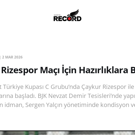
|
2 MAR 2026
Rizespor Maçı İçin Hazırlıklara 
at Türkiye Kupası C Grubu’nda Çaykur Rizespor il
arına başladı. BJK Nevzat Demir Tesisleri’nde yapı
n idman, Sergen Yalçın yönetiminde kondisyon ve t