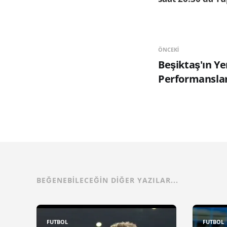
ÖNCEKI
Beşiktaş'ın Ye
Performanslar
BEĞENEBILECEĞIN DIĞER YAZILAR...
FUTBOL
FUTBOL