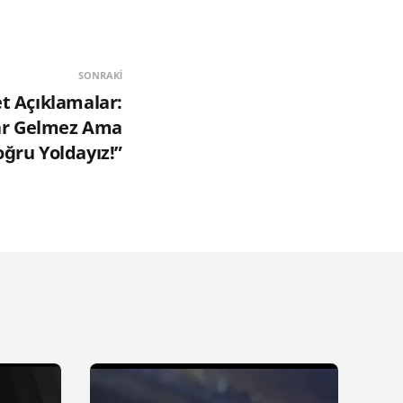
SONRAKI
t Açıklamalar:
har Gelmez Ama
ğru Yoldayız!”