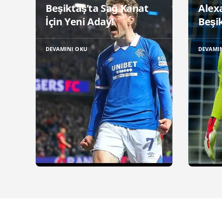
Beşiktaş’ta Sağ Kanat
Alex
İçin Yeni Aday!
Beşik
DEVAMINI OKU
DEVAMI