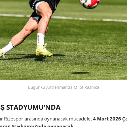
Bugünkü Antrenmanda Milot Rashica
AŞ STADYUMU'NDA
kur Rizespor arasında oynanacak mücadele,
4 Mart 2026 
Tüpraş Stadyumu’nda oynanacak.