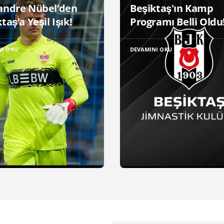
andre Nübel’den
Beşiktaş'ın Kamp
taş’a Yeşil Işık!
Programı Belli Oldu
NI OKU
DEVAMINI OKU