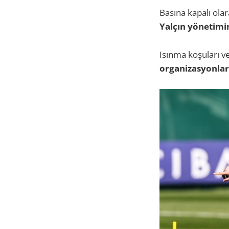
Basına kapalı ola
Yalçın yönetimin
Isınma koşuları v
organizasyonları