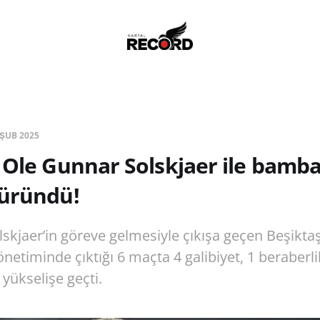
 ŞUB 2025
 Ole Gunnar Solskjaer ile bamba
büründü!
skjaer’in göreve gelmesiyle çıkışa geçen Beşiktaş
etiminde çıktığı 6 maçta 4 galibiyet, 1 beraberlik
yükselişe geçti.