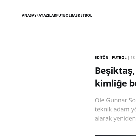
ANASAYFA
YAZILAR
FUTBOL
BASKETBOL
EDITÖR
|
FUTBOL
|
18
Beşiktaş,
kimliğe 
Ole Gunnar Sol
teknik adam yön
alarak yeniden 