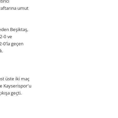
ırıcı
araftarına umut
eden Beşiktaş,
 2-0 ve
2-0’la geçen
ı.
st üste iki maç
ve Kayserispor'u
ıkışa geçti.