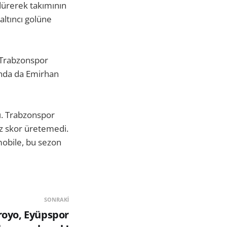
rdürerek takımının
altıncı golüne
 Trabzonspor
ında da Emirhan
dı. Trabzonspor
üz skor üretemedi.
mobile, bu sezon
SONRAKI
royo, Eyüpspor