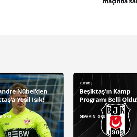
maçında sa
FUTBOL
andre Nübel’den
Beşiktaş'ın Kamp
taş’a Yeşil Işık!
Programı Belli Oldu
NI OKU
DEVAMINI OKU