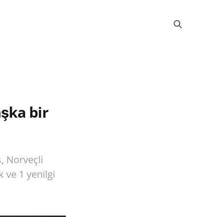
şka bir
, Norveçli
 ve 1 yenilgi