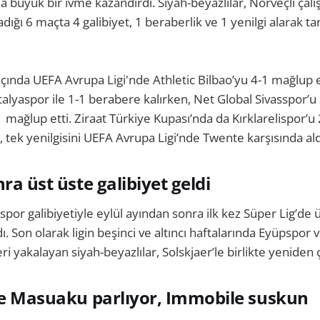
 büyük bir ivme kazandırdı. Siyah-beyazlılar, Norveçli çalışt
ığı 6 maçta 4 galibiyet, 1 beraberlik ve 1 yenilgi alarak t
maçında UEFA Avrupa Ligi'nde Athletic Bilbao’yu 4-1 mağlup 
talyaspor ile 1-1 berabere kalırken, Net Global Sivasspor’u
 mağlup etti. Ziraat Türkiye Kupası’nda da Kırklarelispor’u 
, tek yenilgisini UEFA Avrupa Ligi’nde Twente karşısında ald
ra üst üste galibiyet geldi
por galibiyetiyle eylül ayından sonra ilk kez Süper Lig’de ü
. Son olarak ligin beşinci ve altıncı haftalarında Eyüpspor 
 yakalayan siyah-beyazlılar, Solskjaer’le birlikte yeniden ç
ve Masuaku parlıyor, Immobile suskun