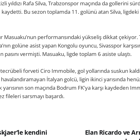
izli yıldızı Rafa Silva, Trabzonspor maçında da gollerini sü
kaydetti. Bu sezon toplamda 11. golünü atan Silva, ligdeki 
r Masuaku’nun performansındaki yükseliş dikkat çekiyor.
a’nın golüne asist yapan Kongolu oyuncu, Sivasspor karşıs
 pasını vermişti. Masuaku, ligde toplam 6 asiste ulaştı.
 tecrübeli forveti Ciro Immobile, gol yollarında suskun kal
 havalandıramayan İtalyan golcü, ligin ikinci yarısında hen
ilk yarısının son maçında Bodrum FK'ya karşı kaydeden Im
z fileleri sarsmayı başardı.
skjaer’le kendini
Elan Ricardo ve Ar