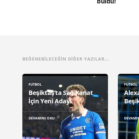
buldu!
BEĞENEBILECEĞIN DIĞER YAZILAR...
FUTBOL
FUTBOL
Beşiktaş’ta Sağ Kanat
Alex
İçin Yeni Aday!
Beşik
DEVAMINI OKU
DEVAMI