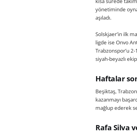
kısa sürede takıma
yönetiminde oynad
aşıladı.
Solskjaer’in ilk 
ligde ise Onvo An
Trabzonspor’u 2-1
siyah-beyazlı ekip
Haftalar son
Beşiktaş, Trabzons
kazanmayı başardı
mağlup ederek seri
Rafa Silva 