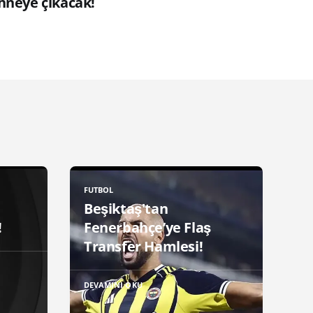
hneye çıkacak!
FUTBOL
Beşiktaş'tan
!
Fenerbahçe’ye Flaş
Transfer Hamlesi!
DEVAMINI OKU