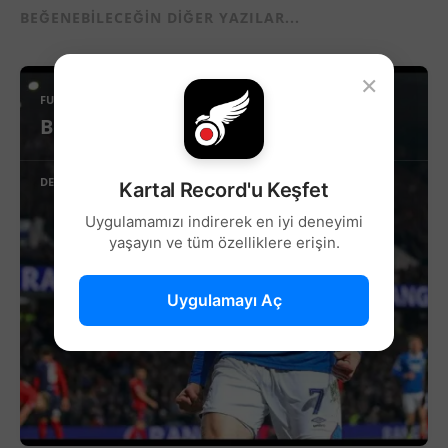
BEĞENEBILECEĞIN DIĞER YAZILAR...
×
FUTBOL
Beşiktaş’ta Sağ Kanat İçin Yeni Aday!
DEVAMINI OKU
Kartal Record'u Keşfet
Uygulamamızı indirerek en iyi deneyimi
yaşayın ve tüm özelliklere erişin.
Uygulamayı Aç