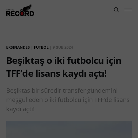
ERSINANDES
|
FUTBOL
|
9 ŞUB 2024
Beşiktaş o iki futbolcu için
TFF’de lisans kaydı açtı!
Beşiktaş bir süredir transfer gündemini
meşgul eden o iki futbolcu için TFF’de lisans
kaydı açtı!