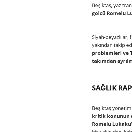
Beşiktaş, yaz tra
golcü Romelu L
Siyah-beyazlılar,
yakından takip ed
problemleri ve 
takımdan ayrılma
SAĞLIK RAP
Beşiktaş yönetimi
kritik konunun 
Romelu Lukaku’nu
bir riskin dahi k