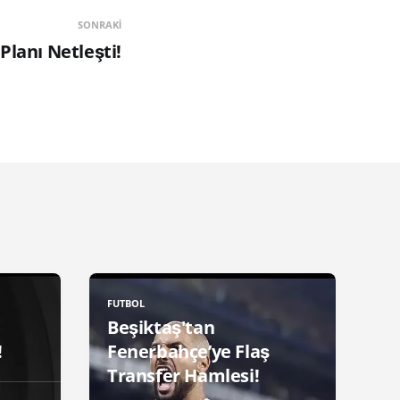
SONRAKI
Planı Netleşti!
FUTBOL
Beşiktaş'tan
!
Fenerbahçe’ye Flaş
Transfer Hamlesi!