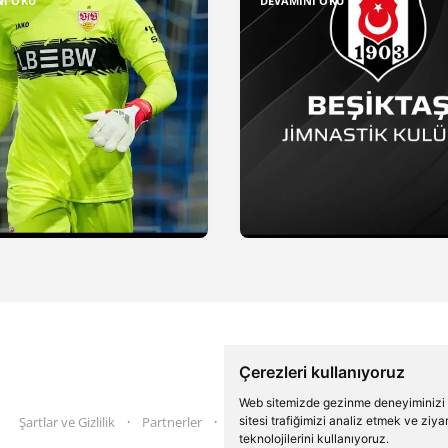
NI OKU
DEVAMINI OKU
Çerezleri kullanıyoruz
Web sitemizde gezinme deneyiminizi ge
Şartlar ve Gizlilik
Partnerler
İletişim
sitesi trafiğimizi analiz etmek ve ziy
Twitter
Instagram
teknolojilerini kullanıyoruz.