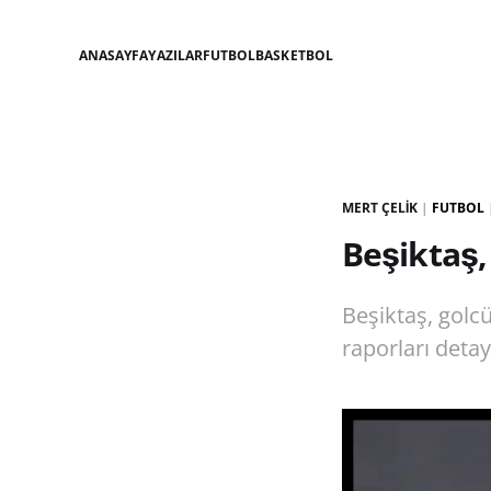
ANASAYFA
YAZILAR
FUTBOL
BASKETBOL
MERT ÇELIK
|
FUTBOL
Beşiktaş,
Beşiktaş, golc
raporları detay