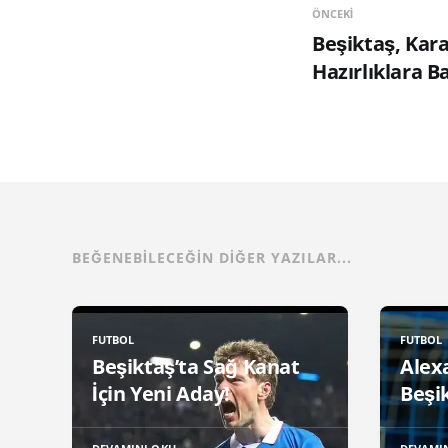
ÖNCEKI
Beşiktaş, Kar
Hazırlıklara B
BEĞENEBILECEĞIN DIĞER YAZILAR...
FUTBOL
FUTBOL
Beşiktaş’ta Sağ Kanat
Alex
İçin Yeni Aday!
Beşik