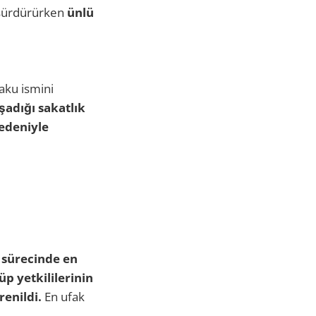
ı sürdürürken
ünlü
aku ismini
şadığı sakatlık
nedeniyle
 sürecinde en
p yetkililerinin
enildi.
En ufak