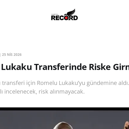
|
25 NIS 2026
 Lukaku Transferinde Riske Gi
ü transferi için Romelu Lukaku’yu gündemine aldı.
lı incelenecek, risk alınmayacak.