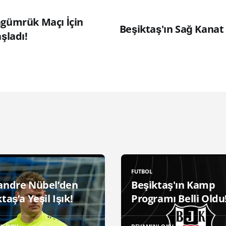
agümrük Maçı İçin
Beşiktaş'ın Sağ Kanat 
aşladı!
FUTBOL
andre Nübel’den
Beşiktaş'ın Kamp
taş’a Yeşil Işık!
Programı Belli Oldu