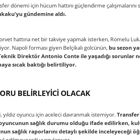
nsfer dönemi için hücum hattını güçlendirme çalışmaların
ukaku’yu gündemine aldı.
 forvet hattına net bir takviye yapmak isterken, Romelu Luk
iyor. Napoli forması giyen Belçikalı golcünün,
bu sezon ya
Teknik Direktör Antonio Conte ile yaşadığı sorunlar 
ya sıcak baktığı belirtiliyor.
ORU BELİRLEYİCİ OLACAK
, yıldız oyuncu için aceleci davranmak istemiyor.
Transfer
oyuncunun sağlık durumu olduğu ifade edilirken, kulü
n sağlık raporlarını detaylı şekilde inceleyeceği öğr
abul edilmeyeceği vurgulanıyor.