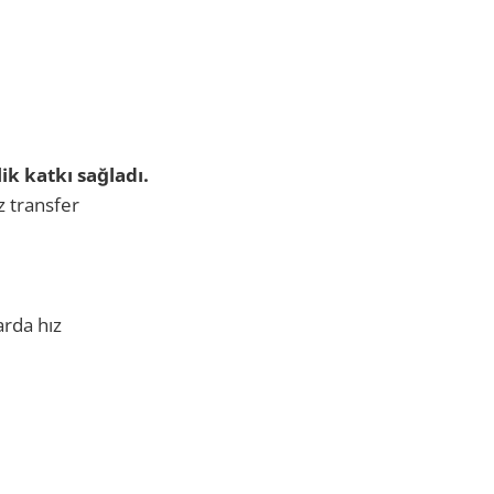
ik katkı sağladı.
z transfer
arda hız