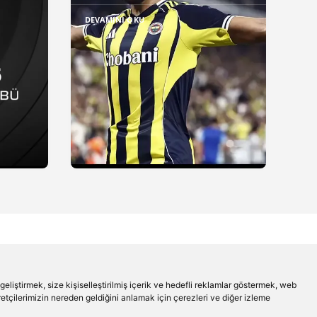
DEVAMINI OKU
liştirmek, size kişiselleştirilmiş içerik ve hedefli reklamlar göstermek, web
aretçilerimizin nereden geldiğini anlamak için çerezleri ve diğer izleme
Beşiktaş'ın Medyası