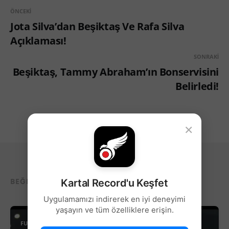
ÖNCEKI
Jota Silva’dan Beşiktaş Ve Rafa Silva
Açıklaması!
SONRAKI
Beşiktaş, Tammy Abraham’ın Bonservisini
Belirledi!
×
BEĞENEBILECEĞIN DIĞER YAZILAR...
Kartal Record'u Keşfet
Uygulamamızı indirerek en iyi deneyimi
yaşayın ve tüm özelliklere erişin.
FUTBOL