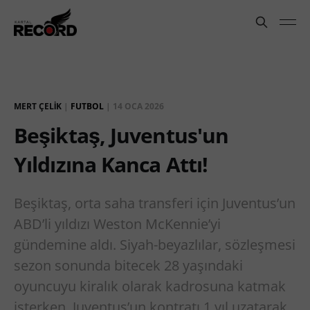
MERT ÇELIK
|
FUTBOL
|
14 OCA 2026
Beşiktaş, Juventus'un
Yıldızına Kanca Attı!
Beşiktaş, orta saha transferi için Juventus’un
ABD’li yıldızı Weston McKennie’yi
gündemine aldı. Siyah-beyazlılar, sözleşmesi
sezon sonunda bitecek 28 yaşındaki
oyuncuyu kiralık olarak kadrosuna katmak
isterken, Juventus’un kontratı 1 yıl uzatarak