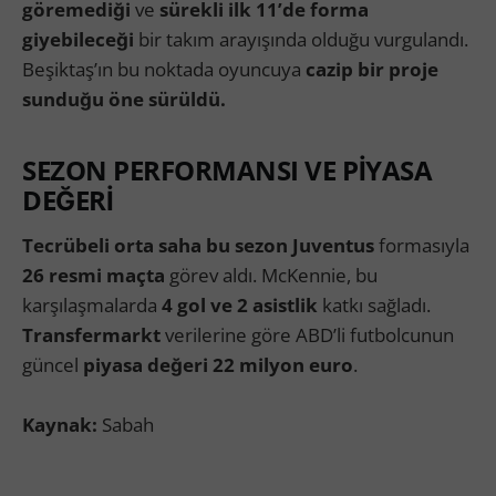
göremediği
ve
sürekli ilk 11’de forma
giyebileceği
bir takım arayışında olduğu vurgulandı.
Beşiktaş’ın bu noktada oyuncuya
cazip bir proje
sunduğu öne sürüldü.
SEZON PERFORMANSI VE PİYASA
DEĞERİ
Tecrübeli orta saha bu sezon Juventus
formasıyla
26 resmi maçta
görev aldı. McKennie, bu
karşılaşmalarda
4 gol ve 2 asistlik
katkı sağladı.
Transfermarkt
verilerine göre ABD’li futbolcunun
güncel
piyasa değeri 22 milyon euro
.
Kaynak:
Sabah