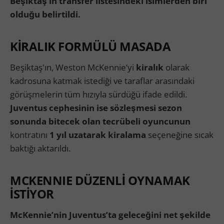
Beşiktaş’ın transfer listesindeki isimlerden biri
olduğu belirtildi.
KİRALIK FORMÜLÜ MASADA
Beşiktaş'ın, Weston McKennie’yi
kiralık
olarak
kadrosuna katmak istediği ve taraflar arasındaki
görüşmelerin tüm hızıyla sürdüğü ifade edildi.
Juventus cephesinin ise sözleşmesi sezon
sonunda bitecek olan tecrübeli oyuncunun
kontratını
1 yıl uzatarak kiralama
seçeneğine sıcak
baktığı aktarıldı.
MCKENNIE DÜZENLİ OYNAMAK
İSTİYOR
McKennie’nin Juventus’ta geleceğini net şekilde