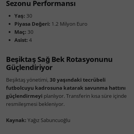
Sezonu Performansı
Yaş:
30
Piyasa Değeri:
1.2 Milyon Euro
Maç:
30
Asist:
4
Beşiktaş Sağ Bek Rotasyonunu
Güçlendiriyor
Beşiktaş yönetimi,
30 yaşındaki tecrübeli
futbolcuyu kadrosuna katarak savunma hattını
güçlendirmeyi
planlıyor. Transferin kısa süre içinde
resmileşmesi bekleniyor.
Kaynak:
Yağız Sabuncuoğlu