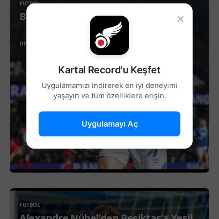
FUTBOL
Beşiktaş’ta Sağ Kanat İçin Yeni Aday!
×
DEVAMINI OKU
Kartal Record'u Keşfet
Uygulamamızı indirerek en iyi deneyimi
yaşayın ve tüm özelliklere erişin.
Uygulamayı Aç
FUTBOL
Alexandre Nübel’den Beşiktaş’a Yeşil