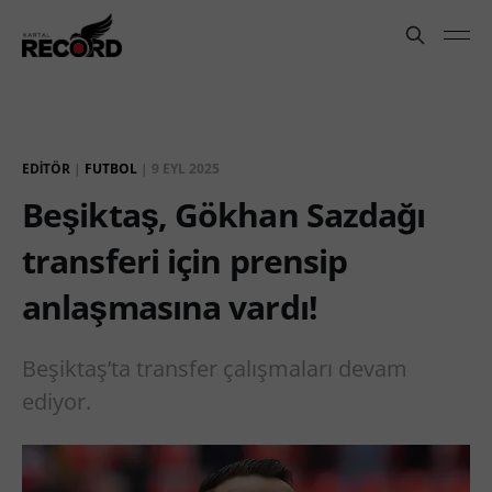
EDITÖR
|
FUTBOL
|
9 EYL 2025
Beşiktaş, Gökhan Sazdağı
transferi için prensip
anlaşmasına vardı!
Beşiktaş’ta transfer çalışmaları devam
ediyor.