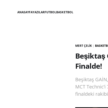
ANASAYFA
YAZILAR
FUTBOL
BASKETBOL
MERT ÇELIK
|
BASKET
Beşiktaş 
Finalde!
Beşiktaş GAİN,
MCT Technic’i 7
finaldeki rakib