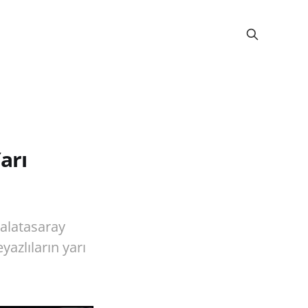
arı
Galatasaray
azlıların yarı