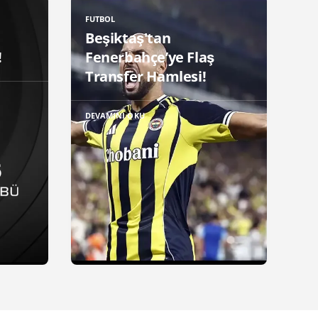
FUTBOL
Beşiktaş'tan
!
Fenerbahçe’ye Flaş
Transfer Hamlesi!
DEVAMINI OKU