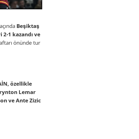
maçında
Beşiktaş
i 2-1 kazandı ve
aftarı önünde tur
İN, özellikle
rynton Lemar
on ve Ante Zizic