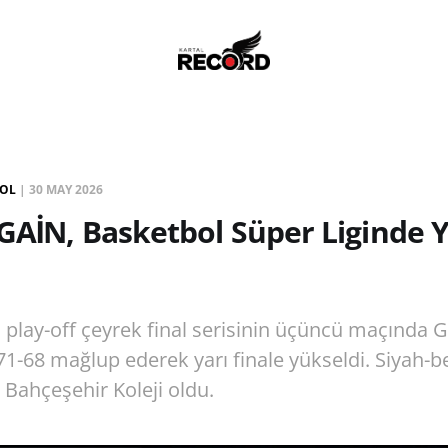
BOL
|
30 MAY 2026
GAİN, Basketbol Süper Liginde Y
 play-off çeyrek final serisinin üçüncü maçında 
1-68 mağlup ederek yarı finale yükseldi. Siyah-bey
i Bahçeşehir Koleji oldu.