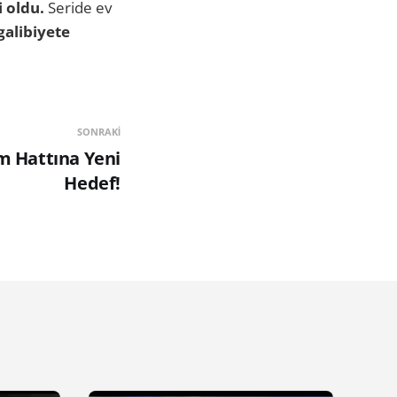
i oldu.
Seride ev
galibiyete
SONRAKI
m Hattına Yeni
Hedef!