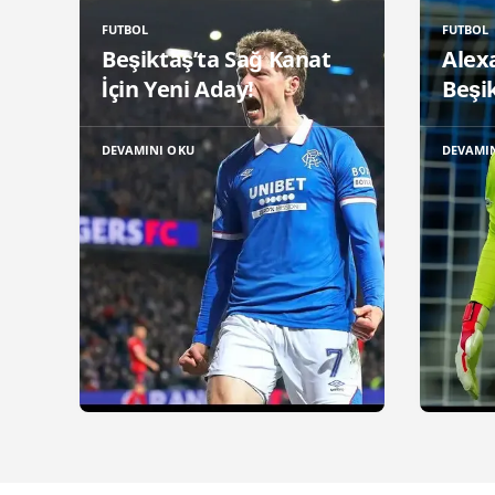
FUTBOL
FUTBOL
Beşiktaş’ta Sağ Kanat
Alex
İçin Yeni Aday!
Beşik
DEVAMINI OKU
DEVAMI