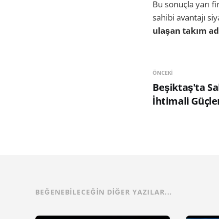
Bu sonuçla yarı f
sahibi avantajı si
ulaşan takım adı
ÖNCEKI
Beşiktaş'ta Sal
İhtimali Güçle
BEĞENEBILECEĞIN DIĞER YAZILAR...