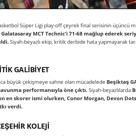
asketbol Süper Ligi play-off çeyrek final serisinin üçüncü 
 Galatasaray MCT Technic’i 71-68 mağlup ederek seriy
eldi.
Siyah-beyazlı ekip, kritik derbide hata yapmayarak tar
İTİK GALİBİYET
nca büyük çekişmeye sahne olan mücadelede
Beşiktaş GA
avunma performansıyla öne çıktı.
Siyah-beyazlılarda
B
mın en skorer ismi olurken, Conor Morgan, Devon Dots
tkı verdi.
EŞEHİR KOLEJİ