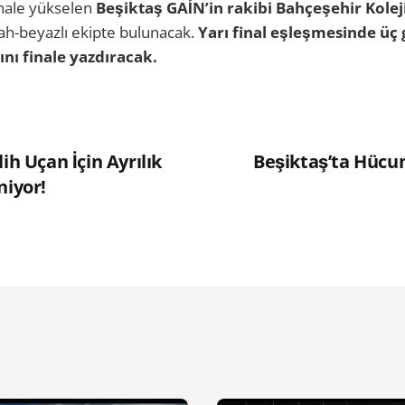
inale yükselen
Beşiktaş GAİN’in rakibi Bahçeşehir Kolej
yah-beyazlı ekipte bulunacak.
Yarı final eşleşmesinde üç 
nı finale yazdıracak.
ih Uçan İçin Ayrılık
Beşiktaş’ta Hücu
niyor!