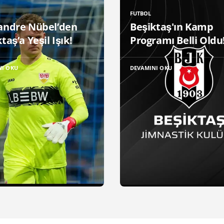
FUTBOL
andre Nübel’den
Beşiktaş'ın Kamp
taş’a Yeşil Işık!
Programı Belli Oldu
NI OKU
DEVAMINI OKU