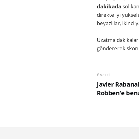
dakikada
sol kan
direkte iyi yüksel
beyazlılar, ikinci
Uzatma dakikaları
göndererek skoru
ÖNCEKI
Javier Rabana
Robben'e ben