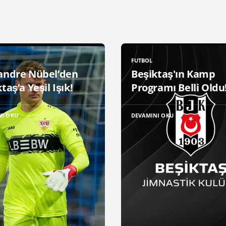
FUTBOL
andre Nübel’den
Beşiktaş'ın Kamp
taş’a Yeşil Işık!
Programı Belli Oldu
NI OKU
DEVAMINI OKU