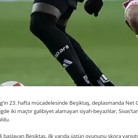
g’in 23. hafta mücadelesinde Beşiktaş, deplasmanda Net G
igde iki maçtır galibiyet alamayan siyah-beyazlılar, Sivas’ta
ldu.
li başlayan Beşiktaş, ilk yarıda üstün oyununu skora yansı