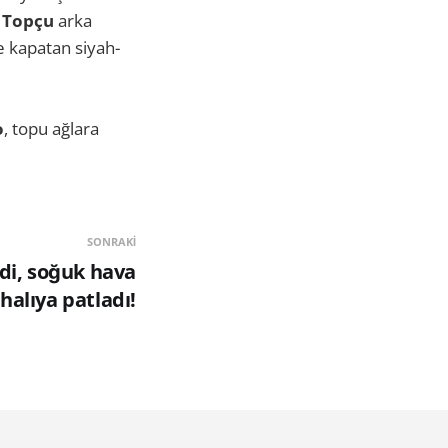
 Topçu
arka
de kapatan siyah-
o
, topu ağlara
SONRAKI
di, soğuk hava
halıya patladı!