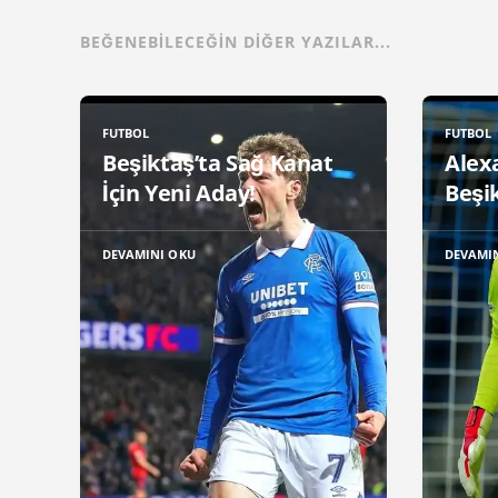
BEĞENEBILECEĞIN DIĞER YAZILAR...
FUTBOL
FUTBOL
Beşiktaş’ta Sağ Kanat
Alex
İçin Yeni Aday!
Beşik
DEVAMINI OKU
DEVAMI