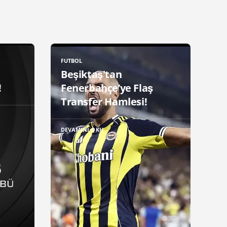
FUTBOL
Beşiktaş'tan
!
Fenerbahçe’ye Flaş
Transfer Hamlesi!
DEVAMINI OKU