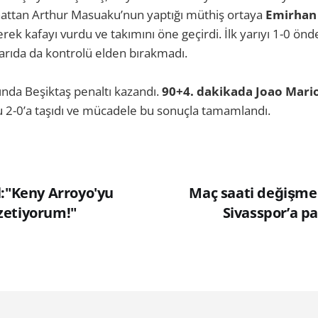
attan Arthur Masuaku’nun yaptığı müthiş ortaya
Emirhan
erek kafayı vurdu ve takımını öne geçirdi. İlk yarıyı 1-0 ön
 yarıda da kontrolü elden bırakmadı.
nda Beşiktaş penaltı kazandı.
90+4. dakikada
Joao Mari
 2-0’a taşıdı ve mücadele bu sonuçla tamamlandı.
l:"Keny Arroyo'yu
Maç saati değişme
zetiyorum!"
Sivasspor’a pa