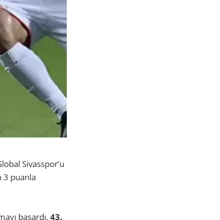
lobal Sivasspor’u
n 3 puanla
tmayı başardı.
43.