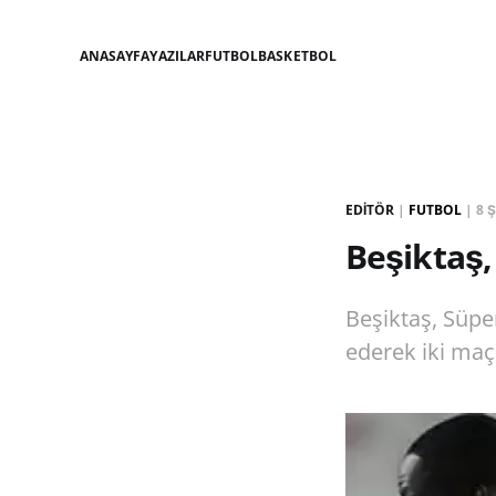
ANASAYFA
YAZILAR
FUTBOL
BASKETBOL
EDITÖR
|
FUTBOL
|
8 
Beşiktaş,
Beşiktaş, Süpe
ederek iki maçl