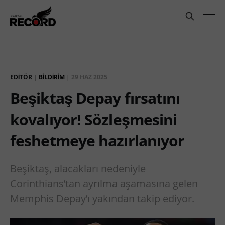
EDITÖR
|
BILDIRIM
|
29 HAZ 2025
Beşiktaş Depay fırsatını
kovalıyor! Sözleşmesini
feshetmeye hazırlanıyor
Beşiktaş, alacakları nedeniyle
Corinthians’tan ayrılma aşamasına gelen
Memphis Depay’ı yakından takip ediyor.