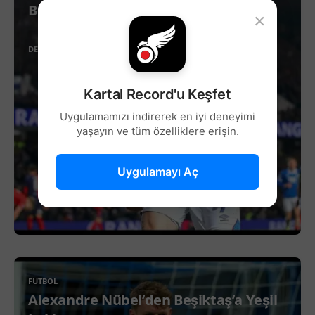
Beşiktaş’ta Sağ Kanat İçin Yeni Aday!
×
DEVAMINI OKU
Kartal Record'u Keşfet
Uygulamamızı indirerek en iyi deneyimi
yaşayın ve tüm özelliklere erişin.
Uygulamayı Aç
FUTBOL
Alexandre Nübel’den Beşiktaş’a Yeşil