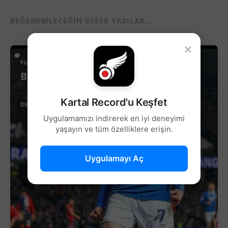
BEĞENEBILECEĞIN DIĞER YAZILAR...
×
FUTBOL
Beşiktaş’ta Sağ Kanat İçin Yeni Aday!
Kartal Record'u Keşfet
DEVAMINI OKU
Uygulamamızı indirerek en iyi deneyimi
yaşayın ve tüm özelliklere erişin.
Uygulamayı Aç