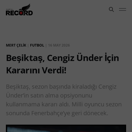
MERT ÇELIK
|
FUTBOL
|
16 MAY 2026
Beşiktaş, Cengiz Ünder İçin
Kararını Verdi!
Beşiktaş, sezon başında kiraladığı Cengiz
Ünder’in satın alma opsiyonunu
kullanmama kararı aldı. Milli oyuncu sezon
sonunda Fenerbahçe’ye geri dönecek.