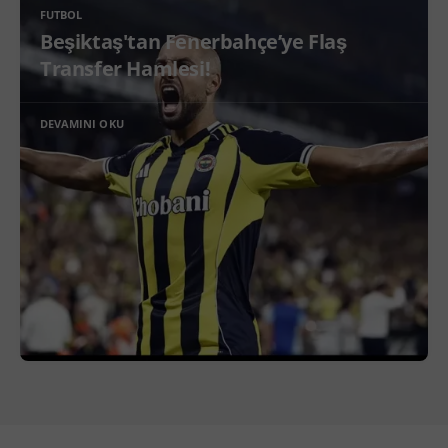
FUTBOL
Beşiktaş'tan Fenerbahçe’ye Flaş
Transfer Hamlesi!
DEVAMINI OKU