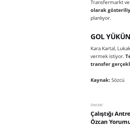
Transfermarkt ve
olarak gösterili
planlıyor.
GOL YÜKÜN
Kara Kartal, Luk
vermek istiyor.
T
transfer gerçek
Kaynak:
Sözcü
ÖNCEKI
Çalıştığı Antr
Özcan Yorumu: