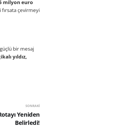
5 milyon euro
i fırsata çevirmeyi
güçlü bir mesaj
kalı yıldız,
SONRAKI
 Rotayı Yeniden
Belirledi!