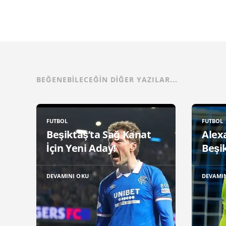
BEĞENEBILECEĞIN DIĞER YAZILAR...
FUTBOL
FUTBOL
Beşiktaş’ta Sağ Kanat
Alex
İçin Yeni Aday!
Beşik
DEVAMINI OKU
DEVAMI