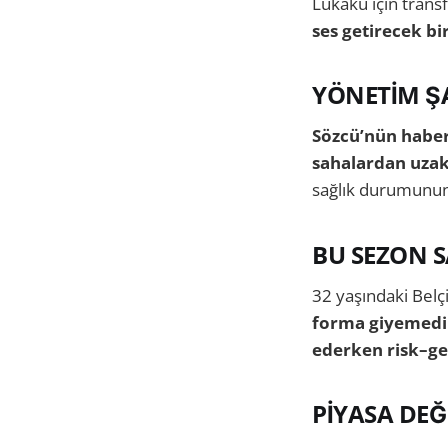
Lukaku için trans
ses getirecek b
YÖNETİM Ş
Sözcü’nün habe
sahalardan uzak
sağlık durumunun 
BU SEZON 
32 yaşındaki Belçik
forma giyemedi
ederken risk–get
PİYASA DEĞ