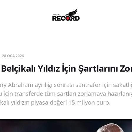
|
28 OCA 2026
Belçikalı Yıldız İçin Şartlarını Z
y Abraham ayrılığı sonrası santrafor için sakatlığ
için transferde tüm şartları zorlamaya hazırlanı
kalı yıldızın piyasa değeri 15 milyon euro.