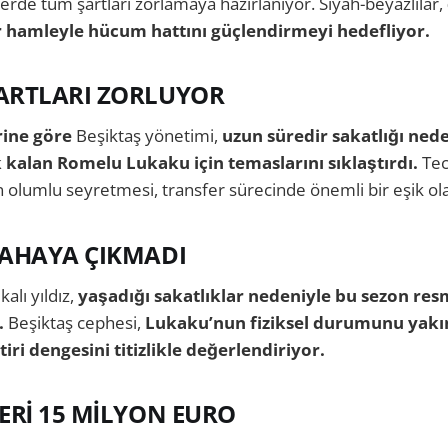
ferde tüm şartları zorlamaya hazırlanıyor. Siyah-beyazlılar,
ir hamleyle hücum hattını güçlendirmeyi hedefliyor.
ARTLARI ZORLUYOR
rine göre
Beşiktaş yönetimi,
uzun süredir sakatlığı ned
 kalan Romelu Lukaku için temaslarını sıklaştırdı.
Tec
olumlu seyretmesi, transfer sürecinde önemli bir eşik ol
SAHAYA ÇIKMADI
alı yıldız,
yaşadığı sakatlıklar nedeniyle bu sezon re
.
Beşiktaş cephesi,
Lukaku’nun fiziksel durumunu yakı
iri dengesini titizlikle değerlendiriyor.
ERİ 15 MİLYON EURO