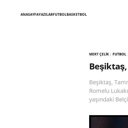
ANASAYFA
YAZILAR
FUTBOL
BASKETBOL
MERT ÇELIK
|
FUTBOL
Beşiktaş, 
Beşiktaş, Tamm
Romelu Lukaku 
yaşındaki Belçi