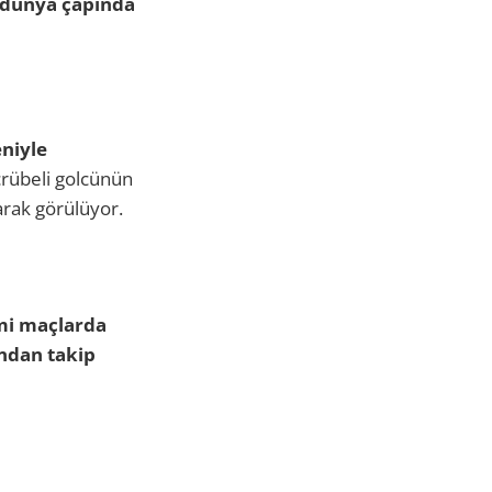
dünya çapında
eniyle
rübeli golcünün
arak görülüyor.
smi maçlarda
ndan takip