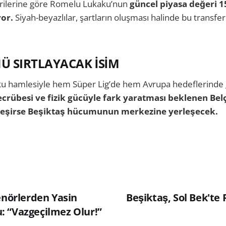
rilerine göre Romelu Lukaku’nun
güncel piyasa değeri 1
yor.
Siyah-beyazlılar, şartların oluşması halinde bu transfer
Ü SIRTLAYACAK İSİM
aku hamlesiyle hem Süper Lig’de hem Avrupa hedeflerinde 
ecrübesi ve fizik gücüyle fark yaratması beklenen Belçi
leşirse Beşiktaş hücumunun merkezine yerleşecek.
enörlerden Yasin
Beşiktaş, Sol Bek'te
 “Vazgeçilmez Olur!”