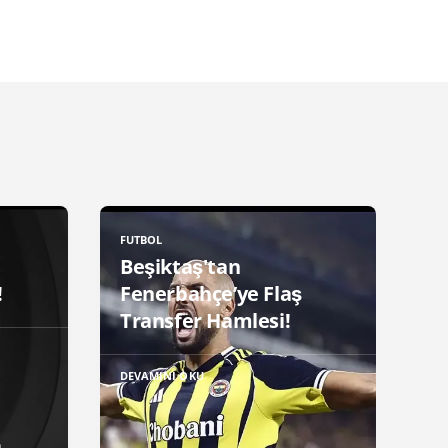
FUTBOL
Beşiktaş'tan
!
Fenerbahçe’ye Flaş
Transfer Hamlesi!
DEVAMINI OKU