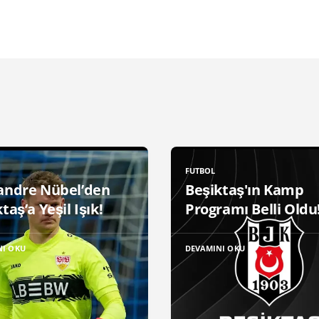
FUTBOL
andre Nübel’den
Beşiktaş'ın Kamp
taş’a Yeşil Işık!
Programı Belli Oldu
NI OKU
DEVAMINI OKU