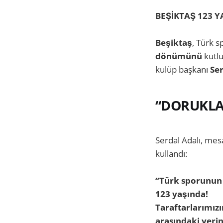
BEŞİKTAŞ 123 
Beşiktaş
, Türk s
dönümünü
kutlu
kulüp başkanı
Ser
“DORUKLAR
Serdal Adalı, mesa
kullandı:
“Türk sporunun s
123 yaşında!
Taraftarlarımızı
arasındaki yeri