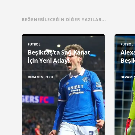
BEĞENEBILECEĞIN DIĞER YAZILAR...
FUTBOL
FUTBOL
Beşiktaş’ta Sağ Kanat
Alex
İçin Yeni Aday!
Beşik
DEVAMINI OKU
DEVAMI