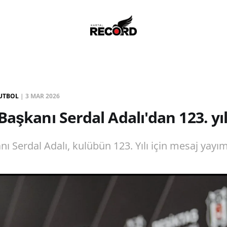
UTBOL
|
3 MAR 2026
Başkanı Serdal Adalı'dan 123. yıl
ı Serdal Adalı, kulübün 123. Yılı için mesaj yayım