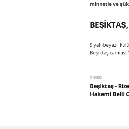
minnetle ve şük
BEŞİKTAŞ,
Siyah-beyazlı kul
Beşiktaş camiası 
ÖNCEKI
Beşiktaş - Riz
Hakemi Belli 