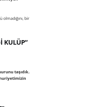
ü olmadığını, bir
İ KULÜP”
nurunu taşıdık.
huriyetimizin