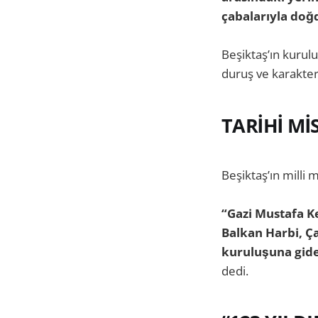
çabalarıyla doğ
Beşiktaş’ın kurul
duruş ve karakter
TARİHİ Mİ
Beşiktaş’ın milli
“Gazi Mustafa K
Balkan Harbi, Ç
kuruluşuna gide
dedi.