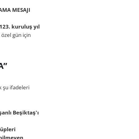
AMA MESAJI
123. kuruluş yıl
özel gün için
A”
 şu ifadeleri
anlı Beşiktaş'ı
lüpleri
 bilmeyen