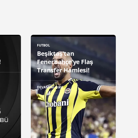
FUTBOL
Beşiktaş'tan
!
Fenerbahçe’ye Flaş
Transfer Hamlesi!
DEVAMINI OKU