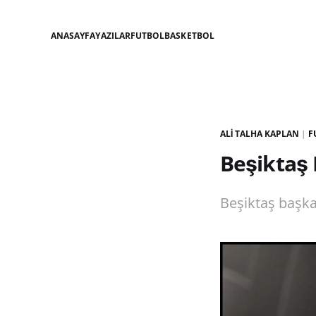
ANASAYFA
YAZILAR
FUTBOL
BASKETBOL
ALI TALHA KAPLAN
|
F
Beşiktaş 
Beşiktaş başkan