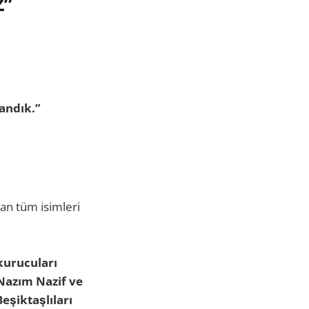
Z”
andık.”
nan tüm isimleri
kurucuları
Nazım Nazif ve
eşiktaşlıları