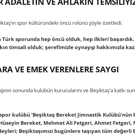
IR ADALETİN VE AHLAKIN TEMSİLİYİ
iktaş’ın spor kültüründeki öncü rolünü şöyle özetledi:
a Türk sporunda hep öncü olduk, hep ilkleri başardık.
kın timsali olduk; şerefimizle oynayıp hakkımızla kaz
RA VE EMEK VERENLERE SAYGI
ajının sonunda kulübün kurucularını ve Beşiktaş’a katkı su
k spor kulübü ‘Beşiktaş Bereket Jimnastik Kulübü’nün 
üseyin Bereket, Mehmet Ali Fetgeri, Ahmet Fetgeri, 
eyleri; Beşiktaşımızı bugünlere taşıyan tüm değerli B