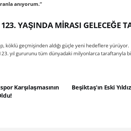
ranla anıyorum.”
 123. YAŞINDA MİRASI GELECEĞE T
üp, köklü geçmişinden aldığı güçle yeni hedeflere yürüyor.
123. yıl gururunu tüm dünyadaki milyonlarca taraftarıyla bir
espor Karşılaşmasının
Beşiktaş'ın Eski Yıld
Oldu!