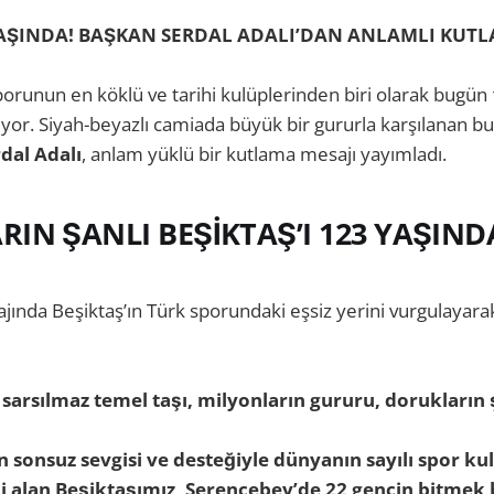
YAŞINDA! BAŞKAN SERDAL ADALI’DAN ANLAMLI KUTL
porunun en köklü ve tarihi kulüplerinden biri olarak bugün
yor. Siyah-beyazlı camiada büyük bir gururla karşılanan bu 
dal Adalı
, anlam yüklü bir kutlama mesajı yayımladı.
IN ŞANLI BEŞİKTAŞ’I 123 YAŞIND
jında Beşiktaş’ın Türk sporundaki eşsiz yerini vurgulayarak
arsılmaz temel taşı, milyonların gururu, dorukların ş
n sonsuz sevgisi ve desteğiyle dünyanın sayılı spor ku
ni alan Beşiktaşımız, Serencebey’de 22 gencin bitmek