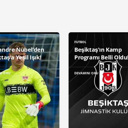
FUTBOL
andre Nübel’den
Beşiktaş'ın Kamp
taş’a Yeşil Işık!
Programı Belli Oldu
NI OKU
DEVAMINI OKU