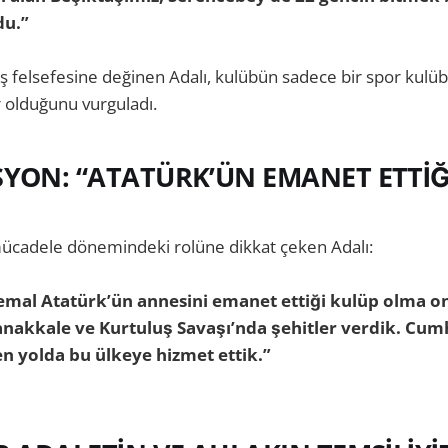
du.”
uş felsefesine değinen Adalı, kulübün sadece bir spor kulüb
 olduğunu vurguladı.
SYON: “ATATÜRK’ÜN EMANET ETTİĞ
 mücadele dönemindeki rolüne dikkat çeken Adalı:
emal Atatürk’ün annesini emanet ettiği kulüp olma o
anakkale ve Kurtuluş Savaşı’nda şehitler verdik. Cum
n yolda bu ülkeye hizmet ettik.”