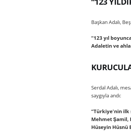
“123 YILD
Başkan Adalı, Beş
“123 yıl boyunc
Adaletin ve ahla
KURUCULA
Serdal Adalı, mes
saygıyla andı:
“Türkiye'nin il
Mehmet Şamil, H
Hüseyin Hüsnü B