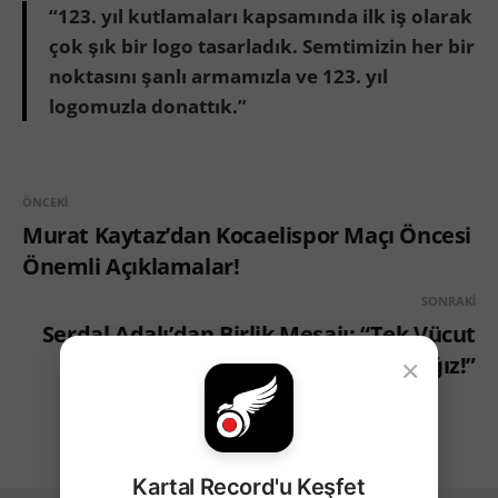
“123. yıl kutlamaları kapsamında ilk iş olarak
çok şık bir logo tasarladık. Semtimizin her bir
noktasını şanlı armamızla ve 123. yıl
logomuzla donattık.”
ÖNCEKI
Murat Kaytaz’dan Kocaelispor Maçı Öncesi
Önemli Açıklamalar!
SONRAKI
Serdal Adalı’dan Birlik Mesajı: “Tek Vücut
×
Olacağız!”
Kartal Record'u Keşfet