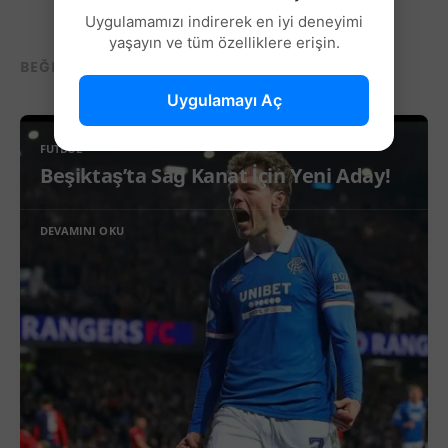
Uygulamamızı indirerek en iyi deneyimi
yaşayın ve tüm özelliklere erişin.
BEĞENEBILECEĞIN DIĞER YAZILAR...
Uygulamayı Aç
FUTBOL
Beşiktaş’ta Sağ Kanat İçin Yeni Aday!
DEVAMINI OKU