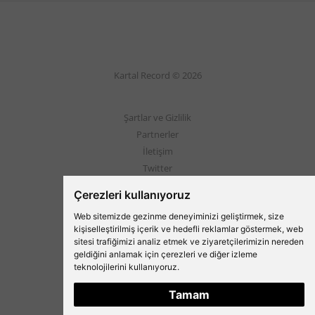
Kartal Record © 2026
Şartlar ve Gizlilik
Partnerler
İletişim
Twitter
Instagram
Çerezleri kullanıyoruz
Web sitemizde gezinme deneyiminizi geliştirmek, size
Beşiktaş'ın Medyası
kişiselleştirilmiş içerik ve hedefli reklamlar göstermek, web
sitesi trafiğimizi analiz etmek ve ziyaretçilerimizin nereden
geldiğini anlamak için çerezleri ve diğer izleme
teknolojilerini kullanıyoruz.
Tamam