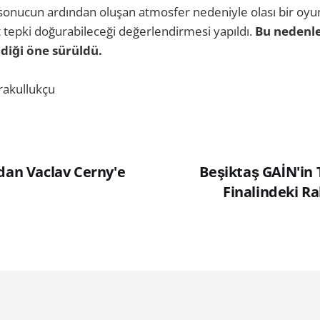
 sonucun ardından oluşan atmosfer nedeniyle olası bir oyu
tepki doğurabileceği değerlendirmesi yapıldı.
Bu nedenle
diği öne sürüldü.
rakullukçu
'dan Vaclav Cerny'e
Beşiktaş GAİN'in 
Finalindeki Rak