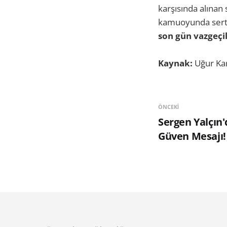
karşısında alınan
kamuoyunda sert 
son gün vazgeçil
Kaynak:
Uğur Ka
ÖNCEKI
Sergen Yalçın
Güven Mesajı!