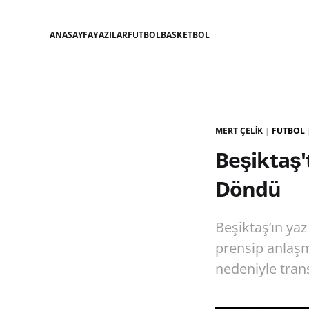
ANASAYFA
YAZILAR
FUTBOL
BASKETBOL
MERT ÇELIK
|
FUTBOL
Beşiktaş'
Döndü
Beşiktaş’ın ya
prensip anlaşm
nedeniyle tran