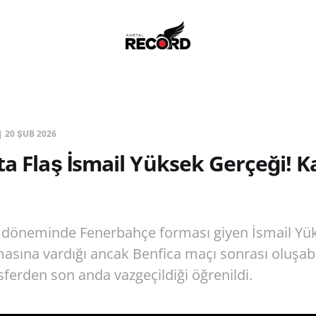
|
20 ŞUB 2026
ta Flaş İsmail Yüksek Gerçeği! 
z döneminde Fenerbahçe forması giyen İsmail Yük
asına vardığı ancak Benfica maçı sonrası oluşabi
sferden son anda vazgeçildiği öğrenildi.