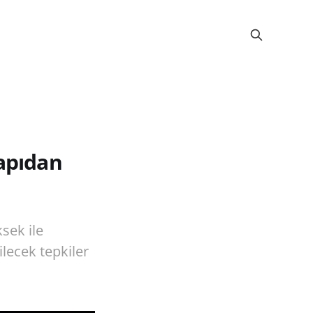
Kapıdan
sek ile
lecek tepkiler