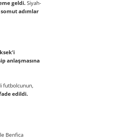
deme geldi.
Siyah-
n somut adımlar
ksek’i
sip anlaşmasına
i futbolcunun,
ade edildi.
kle Benfica