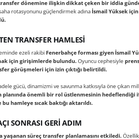
transfer dönemine ilişkin dikkat çeken bir iddia gün
a saha rotasyonunu güçlendirmek adına
İsmail Yüksek içi
dü.
PTEN TRANSFER HAMLESİ
eminde ezeli rakibi
Fenerbahçe forması giyen İsmail Yü
k için girişimlerde bulundu.
Oyuncu cephesiyle
pren
sfer görüşmeleri için izin çıktığı belirtildi.
ele gücü, dinamizmi ve savunma katkısıyla öne çıkan mill
 planında önemli bir rol üstlenmesinin hedeflendiği if
 bu hamleye sıcak baktığı aktarıldı.
ÇI SONRASI GERİ ADIM
 yaşanan süreç transfer planlamasını etkiledi.
Özelli