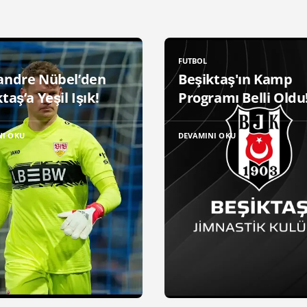
FUTBOL
andre Nübel’den
Beşiktaş'ın Kamp
taş’a Yeşil Işık!
Programı Belli Oldu
NI OKU
DEVAMINI OKU