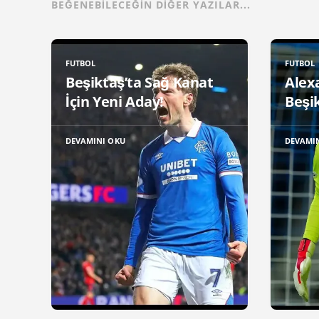
BEĞENEBILECEĞIN DIĞER YAZILAR...
FUTBOL
FUTBOL
Beşiktaş’ta Sağ Kanat
Alex
İçin Yeni Aday!
Beşik
DEVAMINI OKU
DEVAMI