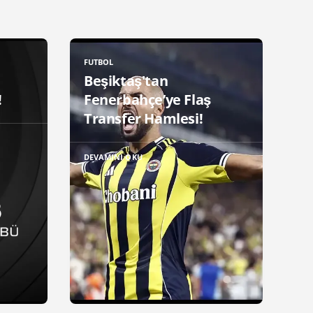
FUTBOL
Beşiktaş'tan
!
Fenerbahçe’ye Flaş
Transfer Hamlesi!
DEVAMINI OKU