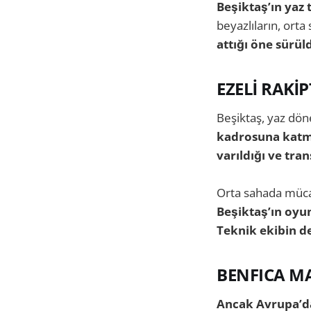
Beşiktaş’ın yaz 
beyazlıların, ort
attığı öne sürül
EZELİ RAKİ
Beşiktaş, yaz dön
kadrosuna katma
varıldığı ve tran
Orta sahada mücad
Beşiktaş’ın oyun
Teknik ekibin de
BENFICA MA
Ancak Avrupa’da