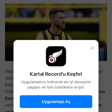
×
Beşiktaş’ın orta saha transferi için gündeminde yer
Kartal Record'u Keşfet
alan
Salih Özcan’la ilgili süreçte frene basıldı.
Uygulamamızı indirerek en iyi deneyimi
Edinilen bilgilere göre siyah-beyazlılar, milli
yaşayın ve tüm özelliklere erişin.
futbolcuya
3,5 yıllık sözleşme ve yıllık 2,5 milyon
Euro maaş
teklif etti. Kulüp, bu şartlar üzerinden
Uygulamayı Aç
net bir duruş sergilerken, sonrasında
imza parası
ve menajerlik ücreti taleplerinin
gündeme