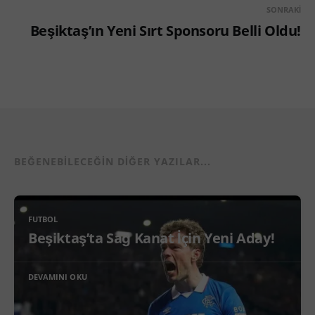
SONRAKI
Beşiktaş’ın Yeni Sırt Sponsoru Belli Oldu!
BEĞENEBILECEĞIN DIĞER YAZILAR...
FUTBOL
Beşiktaş’ta Sağ Kanat İçin Yeni Aday!
DEVAMINI OKU