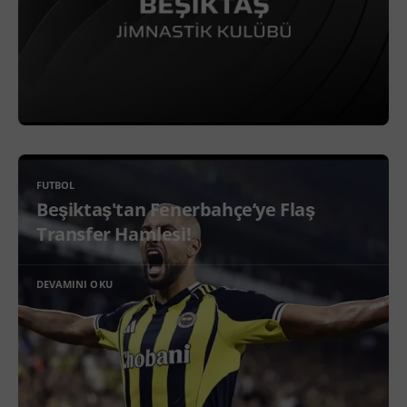
FUTBOL
Beşiktaş'tan Fenerbahçe’ye Flaş
Transfer Hamlesi!
DEVAMINI OKU