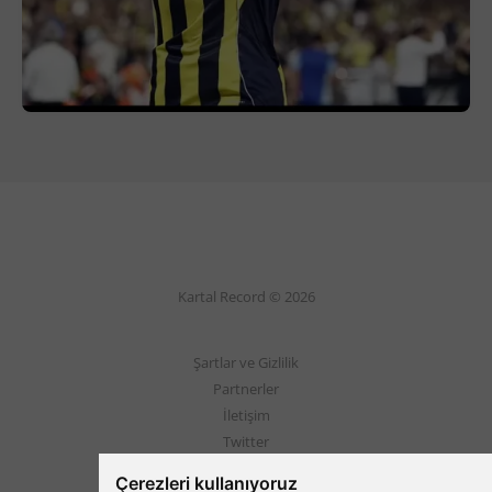
Kartal Record © 2026
Şartlar ve Gizlilik
Partnerler
İletişim
Twitter
Instagram
Çerezleri kullanıyoruz