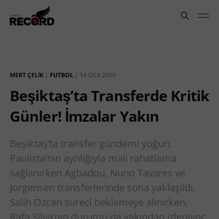
MERT ÇELIK
|
FUTBOL
|
14 OCA 2026
Beşiktaş’ta Transferde Kritik
Günler! İmzalar Yakın
Beşiktaş’ta transfer gündemi yoğun.
Paulista’nın ayrılığıyla mali rahatlama
sağlanırken Agbadou, Nuno Tavares ve
Jorgensen transferlerinde sona yaklaşıldı.
Salih Özcan süreci beklemeye alınırken,
Rafa Silva’nın durumu da yakından izleniyor.