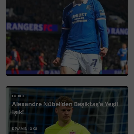
FUTBOL
Alexandre Nübel’den Beşiktaş’a Yeşil
Işık!
DEVAMINI OKU