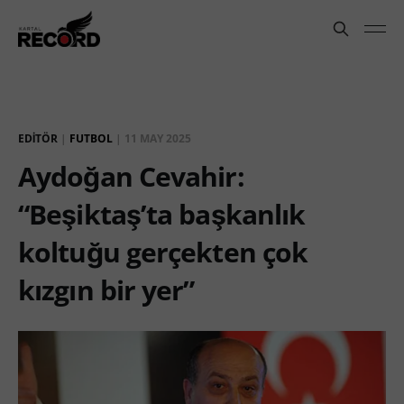
EDITÖR
|
FUTBOL
|
11 MAY 2025
Aydoğan Cevahir:
“Beşiktaş’ta başkanlık
koltuğu gerçekten çok
kızgın bir yer”