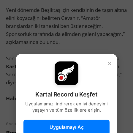
Yeni dönemde Beşiktaş için kendisinin de taşın altına
elini koyacağını belirten Cevahir, “Amatör
branşlardan iki tanesini ben üstleneceğim.
Sponsorluk tarafında da elimden geleni yapacağım,”
açıklamasında bulundu.
Son olarak teşekkürlerini ileten Cevahir, “Bunu da
×
Kartal Record
mikrofonu aracılığıyla söylüyorum.
Serdar Başkan’ı destekliyoruz ve yanında olacağız,”
diyerek sözlerini noktaladı.
Kartal Record'u Keşfet
Haber Kaynağı: Kartal Record
Uygulamamızı indirerek en iyi deneyimi
yaşayın ve tüm özelliklere erişin.
ÖNCEKI
Uygulamayı Aç
Beşiktaş'ın ilk 11'i belli oldu!