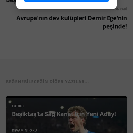
SONRAKI
Avrupa'nın dev kulüpleri Demir Ege'nin
peşinde!
BEĞENEBILECEĞIN DIĞER YAZILAR...
FUTBOL
Beşiktaş’ta Sağ Kanat İçin Yeni Aday!
DEVAMINI OKU