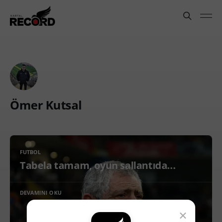
Ömer Kutsal
FUTBOL
Tabela tamam, oyun sallantıda...
DEVAMINI OKU
×