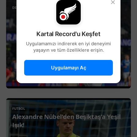
×
DEVAMINI OKU
Kartal Record'u Keşfet
Uygulamamızı indirerek en iyi deneyimi
yaşayın ve tüm özelliklere erişin.
Uygulamayı Aç
FUTBOL
Alexandre Nübel’den Beşiktaş’a Yeşil
Işık!