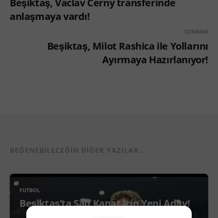
Beşiktaş, Vaclav Cerny transferinde
anlaşmaya vardı!
SONRAKI
Beşiktaş, Milot Rashica ile Yollarını
Ayırmaya Hazırlanıyor!
BEĞENEBILECEĞIN DIĞER YAZILAR...
FUTBOL
Beşiktaş’ta Sağ Kanat İçin Yeni Aday!