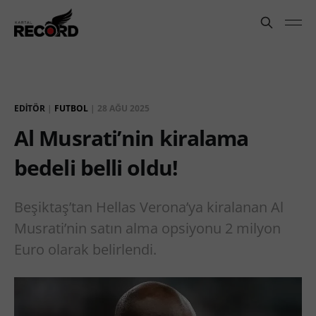
EDITÖR
|
FUTBOL
|
28 AĞU 2025
Al Musrati’nin kiralama
bedeli belli oldu!
Beşiktaş’tan Hellas Verona’ya kiralanan Al
Musrati’nin satın alma opsiyonu 2 milyon
Euro olarak belirlendi.